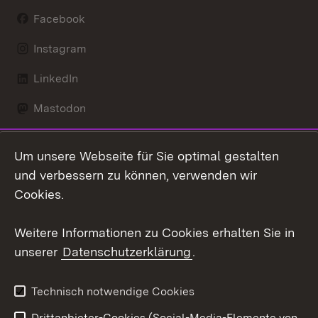
Facebook
Instagram
LinkedIn
Mastodon
Social Wall
Um unsere Webseite für Sie optimal gestalten
X / Twitter
und verbessern zu können, verwenden wir
Cookies.
Youtube
Weitere Informationen zu Cookies erhalten Sie in
Zum 
unserer
Datenschutzerklärung
.
Kontakt
Datenschutz
Erklärung zur
Benutzungshinweise
Technisch notwendige Cookies
Barrierefreiheit
Drittanbieter-Cookies (Social-Media-Elemente von