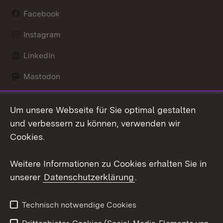
Facebook
Instagram
LinkedIn
Mastodon
Social Wall
Um unsere Webseite für Sie optimal gestalten
X / Twitter
und verbessern zu können, verwenden wir
Cookies.
Youtube
Weitere Informationen zu Cookies erhalten Sie in
Zum 
unserer
Datenschutzerklärung
.
Kontakt
Datenschutz
Erklärung zur
Benutzungshinweise
Technisch notwendige Cookies
Barrierefreiheit