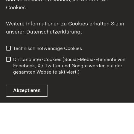
Cookies.
Youtube
Weitere Informationen zu Cookies erhalten Sie in
Zum 
unserer
Datenschutzerklärung
.
Kontakt
Datenschutz
Erklärung zur
Benutzungshinweise
Technisch notwendige Cookies
Barrierefreiheit
Drittanbieter-Cookies (Social-Media-Elemente von
Impressum
Cookies
Facebook, X / Twitter und Google werden auf der
gesamten Webseite aktiviert.)
Akzeptieren
Link zum Landesportal