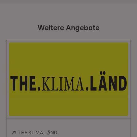
Weitere Angebote
Extern:
THE.KLIMA.LÄND
(Öffnet in neuem Fenster)