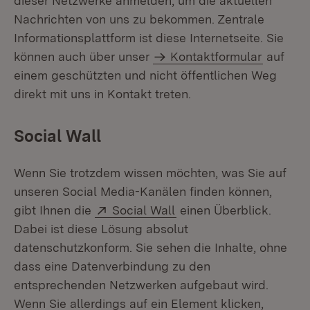
dieser Netzwerke anmelden, um die aktuellen
Nachrichten von uns zu bekommen. Zentrale
Informationsplattform ist diese Internetseite. Sie
können auch über unser
Kontaktformular
auf
einem geschützten und nicht öffentlichen Weg
direkt mit uns in Kontakt treten.
Social Wall
Wenn Sie trotzdem wissen möchten, was Sie auf
unseren Social Media-Kanälen finden können,
Extern:
(Öffnet in neuem Fenste
gibt Ihnen die
Social Wall
einen Überblick.
Dabei ist diese Lösung absolut
datenschutzkonform. Sie sehen die Inhalte, ohne
dass eine Datenverbindung zu den
entsprechenden Netzwerken aufgebaut wird.
Wenn Sie allerdings auf ein Element klicken,