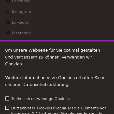
Facebook
Instagram
LinkedIn
Mastodon
Social Wall
Um unsere Webseite für Sie optimal gestalten
X / Twitter
und verbessern zu können, verwenden wir
Cookies.
Youtube
Weitere Informationen zu Cookies erhalten Sie in
Zum 
unserer
Datenschutzerklärung
.
Kontakt
Datenschutz
Erklärung zur
Benutzungshinweise
Technisch notwendige Cookies
Barrierefreiheit
Drittanbieter-Cookies (Social-Media-Elemente von
Impressum
Cookies
Facebook, X / Twitter und Google werden auf der