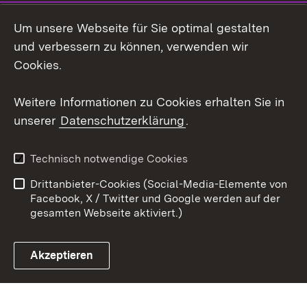
Social Wall
Um unsere Webseite für Sie optimal gestalten
X / Twitter
und verbessern zu können, verwenden wir
Cookies.
Youtube
Weitere Informationen zu Cookies erhalten Sie in
Zum 
unserer
Datenschutzerklärung
.
Kontakt
Datenschutz
Erklärung zur
Benutzungshinweise
Technisch notwendige Cookies
Barrierefreiheit
Drittanbieter-Cookies (Social-Media-Elemente von
Impressum
Cookies
Facebook, X / Twitter und Google werden auf der
gesamten Webseite aktiviert.)
Akzeptieren
Link zum Landesportal