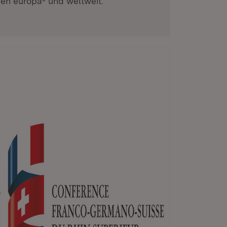
nen europa- und weltweit.
a