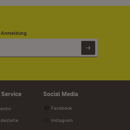
er-Anmeldung
Newsletter 
 Service
Social Media
Facebook
entin
destelle
Instagram