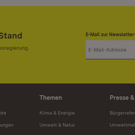
 Stand
E-Mail zur Newslett
esregierung.
Themen
Presse &
ote
Klima & Energie
Bürgerrefer
ungen
Umwelt & Natur
Umweltmel