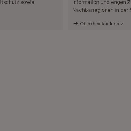
ltschutz sowie
Information und engen 
Nachbarregionen in der 
et in neuem Fenster)
Oberrheinkonferenz