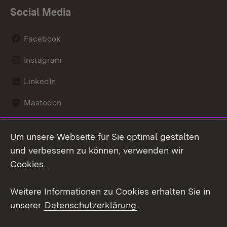
Social Media
Facebook
Instagram
LinkedIn
Mastodon
Social Wall
Um unsere Webseite für Sie optimal gestalten
X / Twitter
und verbessern zu können, verwenden wir
Cookies.
Youtube
Weitere Informationen zu Cookies erhalten Sie in
Zum 
unserer
Datenschutzerklärung
.
Kontakt
Datenschutz
Erklärung zur
Benutzungshinweise