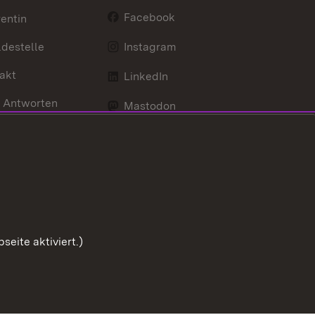
Facebook
entin
destelle
Instagram
akt
LinkedIn
 Antworten
Mastodon
Social Wall
d Anfahrt
X / Twitter
Youtube
eite aktiviert.)
Zum Sei
Benutzungshinweise
Impressum
Cookies