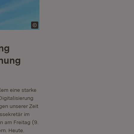
ung
hnung
lem eine starke
igitalisierung
gen unserer Zeit
tssekretär im
n am Freitag (9.
ern. Heute.