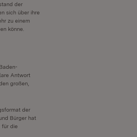
stand der
n sich über ihre
ehr zu einem
en könne.
 Baden-
lare Antwort
 den großen,
gsformat der
und Bürger hat
für die