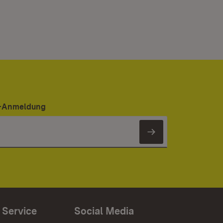
er-Anmeldung
Newsletter 
 Service
Social Media