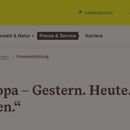
Extern:
Landesportal
(Öffnet
mwelt & Natur
Presse & Service
Karriere
ngen
Pressemitteilung
pa – Gestern. Heute
n.“