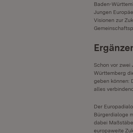
Baden-Württemb
Jungen Europäer
Visionen zur Zu
Gemeinschaftspr
Ergänze
Schon vor zwei 
Württemberg die
geben können: D
alles verbinde
Der Europadialo
Bürgerdialoge m
dabei Maßstäbe 
europaweite Zuk