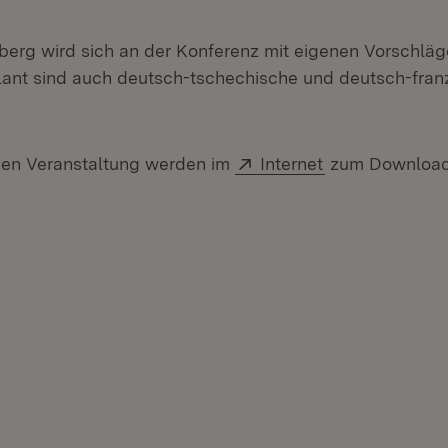
rg wird sich an der Konferenz mit eigenen Vorschläg
lant sind auch deutsch-tschechische und deutsch-fran
Extern:
(Öffnet in neu
gen Veranstaltung werden im
Internet
zum Download