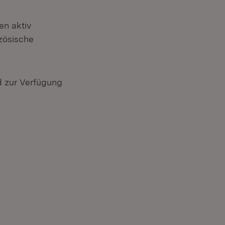
en aktiv
zösische
em Fenster)
 zur Verfügung