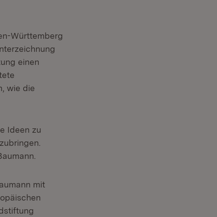
aden-Württemberg
nterzeichnung
ltung einen
tete
, wie die
re Ideen zu
zubringen.
 Baumann.
Baumann mit
uropäischen
dstiftung