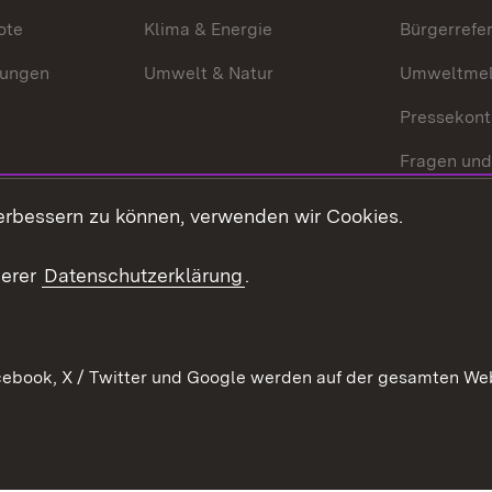
ote
Klima & Energie
Bürgerrefer
ungen
Umwelt & Natur
Umweltmel
Pressekont
Fragen und
Mediathek
erbessern zu können, verwenden wir Cookies.
Kontakt un
serer
Datenschutzerklärung
.
ebook, X / Twitter und Google werden auf der gesamten Webs
Kontakt
Datenschutz
Erklärung zur Barrierefreiheit