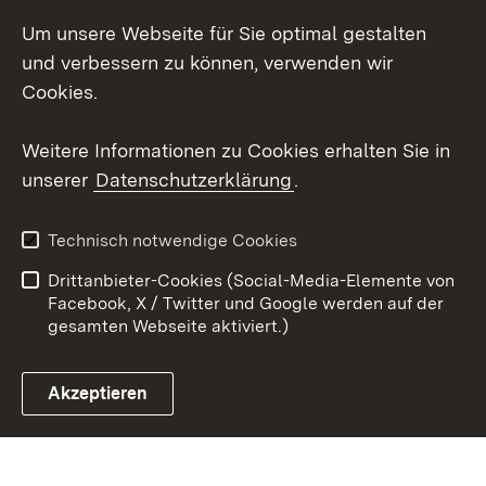
Social Wall
Um unsere Webseite für Sie optimal gestalten
X / Twitter
und verbessern zu können, verwenden wir
Cookies.
Youtube
Weitere Informationen zu Cookies erhalten Sie in
Zum 
unserer
Datenschutzerklärung
.
Kontakt
Datenschutz
Erklärung zur
Benutzungshinweise
Technisch notwendige Cookies
Barrierefreiheit
Drittanbieter-Cookies (Social-Media-Elemente von
Impressum
Cookies
Facebook, X / Twitter und Google werden auf der
gesamten Webseite aktiviert.)
Akzeptieren
Link zum Landesportal