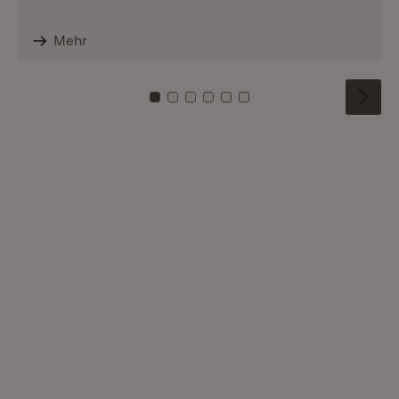
Mehr
Zu Kachel: 0
Zu Kachel: 1
Zu Kachel: 2
Zu Kachel: 3
Zu Kachel: 4
Zu Kachel: 5