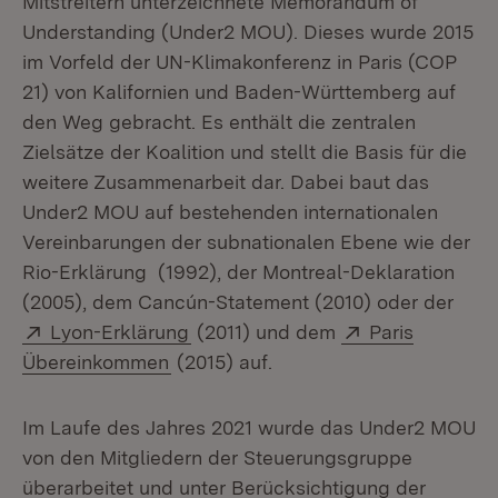
Mitstreitern unterzeichnete Memorandum of
Understanding (Under2 MOU). Dieses wurde 2015
im Vorfeld der UN-Klimakonferenz in Paris (COP
21) von Kalifornien und Baden-Württemberg auf
den Weg gebracht. Es enthält die zentralen
Zielsätze der Koalition und stellt die Basis für die
weitere Zusammenarbeit dar. Dabei baut das
Under2 MOU auf bestehenden internationalen
Vereinbarungen der subnationalen Ebene wie der
Rio-Erklärung (1992), der Montreal-Deklaration
(2005), dem Cancún-Statement (2010) oder der
Extern:
(Öffnet in neuem Fenster)
Extern:
Lyon-Erklärung
(2011) und dem
Paris
(Öffnet in neuem Fenster)
Übereinkommen
(2015) auf.
Im Laufe des Jahres 2021 wurde das Under2 MOU
von den Mitgliedern der Steuerungsgruppe
überarbeitet und unter Berücksichtigung der