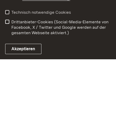
Kontakt
Datenschutz
Erklärung zur
Benutzungshinweise
Technisch notwendige Cookies
Barrierefreiheit
Drittanbieter-Cookies (Social-Media-Elemente von
Impressum
Cookies
Facebook, X / Twitter und Google werden auf der
gesamten Webseite aktiviert.)
Akzeptieren
Link zum Landesportal