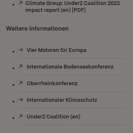
Extern:
Climate Group: Under2 Coalition 2023
impact report (en) [PDF]
(Öffnet in neuem F
Weitere Informationen
Vier Motoren für Europa
Extern:
Internationale Bodenseekonferenz
(Öffnet
Extern:
Oberrheinkonferenz
(Öffnet in neuem Fens
Internationaler Klimaschutz
Extern:
Under2 Coalition (en)
(Öffnet in neuem Fen