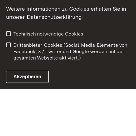
Weitere Informationen zu Cookies erhalten Sie in
Zum 
unserer
Datenschutzerklärung
.
Kontakt
Datenschutz
Erklärung zur
Benutzungshinweise
Technisch notwendige Cookies
Barrierefreiheit
Drittanbieter-Cookies (Social-Media-Elemente von
Impressum
Cookies
Facebook, X / Twitter und Google werden auf der
gesamten Webseite aktiviert.)
Akzeptieren
Link zum Landesportal