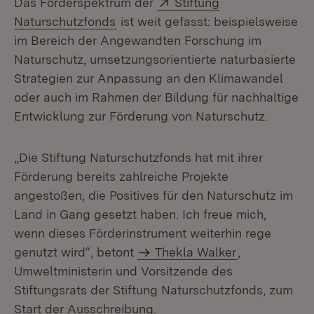
Extern:
Das Förderspektrum der
Stiftung
(Öffnet in neuem Fenster)
Naturschutzfonds
ist weit gefasst: beispielsweise
im Bereich der Angewandten Forschung im
Naturschutz, umsetzungsorientierte naturbasierte
Strategien zur Anpassung an den Klimawandel
oder auch im Rahmen der Bildung für nachhaltige
Entwicklung zur Förderung von Naturschutz.
„Die Stiftung Naturschutzfonds hat mit ihrer
Förderung bereits zahlreiche Projekte
angestoßen, die Positives für den Naturschutz im
Land in Gang gesetzt haben. Ich freue mich,
wenn dieses Förderinstrument weiterhin rege
genutzt wird“, betont
Thekla Walker
,
Umweltministerin und Vorsitzende des
Stiftungsrats der Stiftung Naturschutzfonds, zum
Start der Ausschreibung.