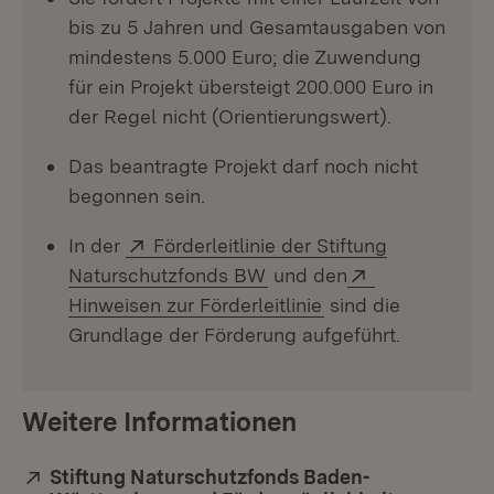
bis zu 5 Jahren und Gesamtausgaben von
mindestens 5.000 Euro; die Zuwendung
für ein Projekt übersteigt 200.000 Euro in
der Regel nicht (Orientierungswert).
Das beantragte Projekt darf noch nicht
begonnen sein.
Extern:
In der
Förderleitlinie der Stiftung
(Öffnet in neuem Fenster
Extern:
Naturschutzfonds BW
und den
(Öffnet in neuem F
Hinweisen zur Förderleitlinie
sind die
Grundlage der Förderung aufgeführt.
Weitere Informationen
Extern:
Stiftung Naturschutzfonds Baden-