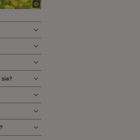
 sie?
?