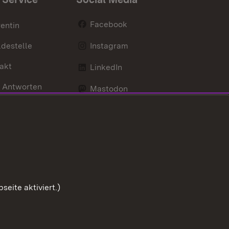
Facebook
entin
destelle
Instagram
akt
LinkedIn
 Antworten
Mastodon
Social Wall
d Anfahrt
X / Twitter
Youtube
eite aktiviert.)
Zum Sei
Benutzungshinweise
Impressum
Cookies