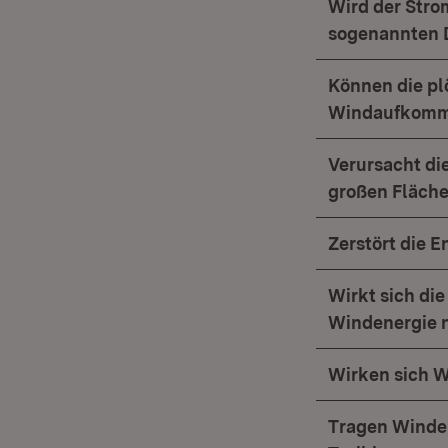
Wird der Strom
sogenannten 
Können die pl
Windaufkomme
Verursacht di
großen Fläch
Zerstört die 
Wirkt sich di
Windenergie n
Wirken sich W
Tragen Winden