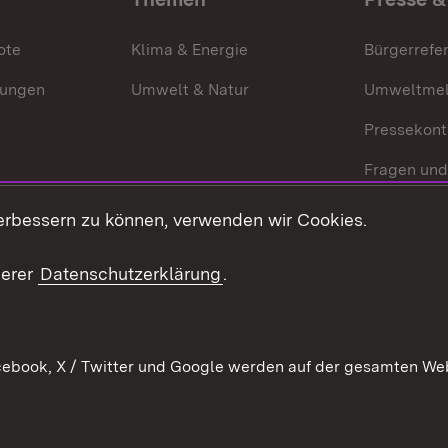
ote
Klima & Energie
Bürgerrefer
ungen
Umwelt & Natur
Umweltmel
Pressekont
Fragen und
Mediathek
erbessern zu können, verwenden wir Cookies.
Kontakt un
serer
Datenschutzerklärung
.
ebook, X / Twitter und Google werden auf der gesamten Webs
Kontakt
Datenschutz
Erklärung zur Barrierefreiheit