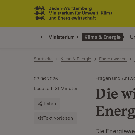
Zum Inhalt springen
Link zur Startseite
Ministerium
Klima & Energie
U
Startseite
Klima & Energie
Energiewende
Fragen und Antw
03.06.2025
Die w
Lesezeit: 31 Minuten
Teilen
Energ
Text vorlesen
Die Energiewe