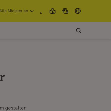
 in neuem Fenster)
Alle Ministerien
r
am gestalten