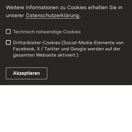
Weitere Informationen zu Cookies erhalten Sie in
Zum 
unserer
Datenschutzerklärung
.
Kontakt
Datenschutz
Erklärung zur
Benutzungshinweise
Technisch notwendige Cookies
Barrierefreiheit
Drittanbieter-Cookies (Social-Media-Elemente von
Impressum
Cookies
Facebook, X / Twitter und Google werden auf der
gesamten Webseite aktiviert.)
Akzeptieren
Link zum Landesportal