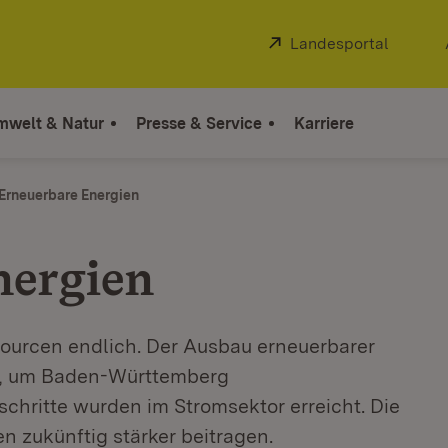
Extern:
Landesportal
(Öffnet
mwelt & Natur
Presse & Service
Karriere
Erneuerbare Energien
nergien
ssourcen endlich. Der Ausbau erneuerbarer
n, um Baden-Württemberg
chritte wurden im Stromsektor erreicht. Die
 zukünftig stärker beitragen.