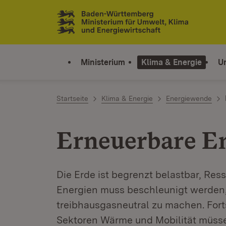
Zum Inhalt springen
Link zur Startseite
Ministerium
Klima & Energie
U
Startseite
Klima & Energie
Energiewende
Erneuerbare E
Die Erde ist begrenzt belastbar, Re
Energien muss beschleunigt werde
treibhausgasneutral zu machen. Forts
Sektoren Wärme und Mobilität müssen