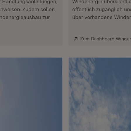
it Handlungsanleitungen,
Windenergie übersichtlic
inweisen. Zudem sollen
öffentlich zugänglich un
indenergieausbau zur
über vorhandene Winden
Extern:
Zum Dashboard Winde