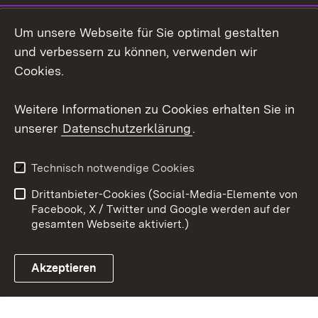
Social Wall
Um unsere Webseite für Sie optimal gestalten
X / Twitter
und verbessern zu können, verwenden wir
Cookies.
Youtube
Weitere Informationen zu Cookies erhalten Sie in
Zum 
unserer
Datenschutzerklärung
.
Kontakt
Datenschutz
Erklärung zur
Benutzungshinweise
Technisch notwendige Cookies
Barrierefreiheit
Drittanbieter-Cookies (Social-Media-Elemente von
Impressum
Cookies
Facebook, X / Twitter und Google werden auf der
gesamten Webseite aktiviert.)
Akzeptieren
Link zum Landesportal