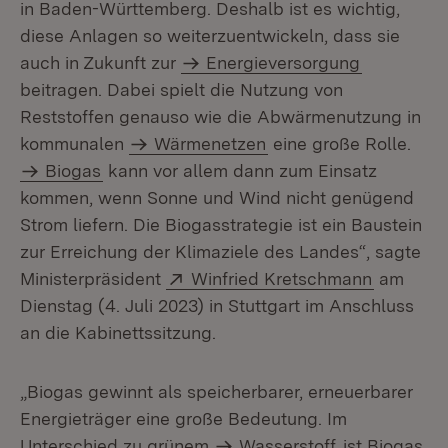
in Baden-Württemberg. Deshalb ist es wichtig,
diese Anlagen so weiterzuentwickeln, dass sie
auch in Zukunft zur
Energieversorgung
beitragen. Dabei spielt die Nutzung von
Reststoffen genauso wie die Abwärmenutzung in
kommunalen
Wärmenetzen
eine große Rolle.
Biogas
kann vor allem dann zum Einsatz
kommen, wenn Sonne und Wind nicht genügend
Strom liefern. Die Biogasstrategie ist ein Baustein
zur Erreichung der Klimaziele des Landes“, sagte
Extern:
(Öffnet i
Ministerpräsident
Winfried Kretschmann
am
Dienstag (4. Juli 2023) in Stuttgart im Anschluss
an die Kabinettssitzung.
„Biogas gewinnt als speicherbarer, erneuerbarer
Energieträger eine große Bedeutung. Im
Unterschied zu grünem
Wasserstoff
ist Biogas