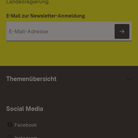
Landesregierung.
E-Mail zur Newsletter-Anmeldung
News
Themenübersicht
Social Media
Facebook
Instagram