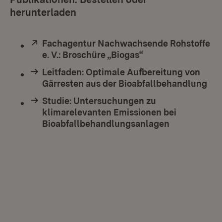
herunterladen
Extern:
Fachagentur Nachwachsende Rohstoffe
e. V.: Broschüre „Biogas“
(Öffnet in neuem F
Leitfaden: Optimale Aufbereitung von
Gärresten aus der Bioabfallbehandlung
Studie: Untersuchungen zu
klimarelevanten Emissionen bei
Bioabfallbehandlungsanlagen