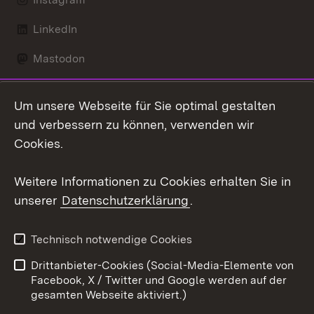
LinkedIn
Mastodon
Social Wall
Um unsere Webseite für Sie optimal gestalten
X / Twitter
und verbessern zu können, verwenden wir
Cookies.
Youtube
Weitere Informationen zu Cookies erhalten Sie in
Zum 
unserer
Datenschutzerklärung
.
Kontakt
Datenschutz
Erklärung zur
Benutzungshinweise
Technisch notwendige Cookies
Barrierefreiheit
Drittanbieter-Cookies (Social-Media-Elemente von
Impressum
Cookies
Facebook, X / Twitter und Google werden auf der
gesamten Webseite aktiviert.)