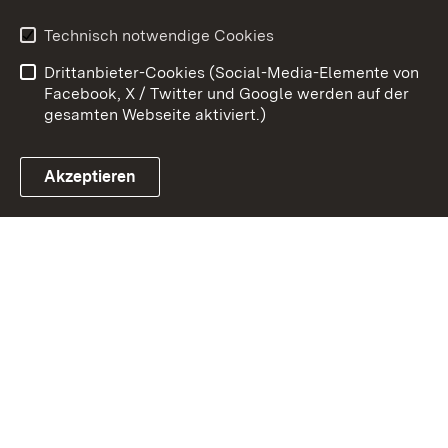
Erklärung zur
Benutzungshinweise
Technisch notwendige Cookies
Barrierefreiheit
Drittanbieter-Cookies (Social-Media-Elemente von
Impressum
Cookies
Facebook, X / Twitter und Google werden auf der
gesamten Webseite aktiviert.)
Akzeptieren
Link zum Landesportal