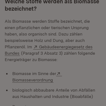
Welche Stoffe werden als Biomasse
bezeichnet?
Als Biomasse werden Stoffe bezeichnet, die
einen pflanzlichen oder tierischen Ursprung
haben, also organisch sind. Dazu zählen
beispielsweise Holz und Dung, aber auch
Extern:
Pflanzenöl. Im
Gebäudeenergiegesetz des
(Öffnet in neuem Fenster)
Bundes
(Paragraf 3 Absatz 3) zählen folgende
Energieträger zu Biomasse:
Extern:
Biomasse im Sinne der
(Öffnet in neuem Fenster)
Biomasseverordnung
biologisch abbaubare Anteile von Abfällen
aus Haushalten und Industrie (Bioabfälle)