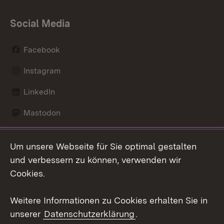
Social Media
Facebook
Instagram
LinkedIn
Mastodon
Social Wall
Um unsere Webseite für Sie optimal gestalten
X / Twitter
und verbessern zu können, verwenden wir
Cookies.
Youtube
Weitere Informationen zu Cookies erhalten Sie in
Zum 
unserer
Datenschutzerklärung
.
Kontakt
Datenschutz