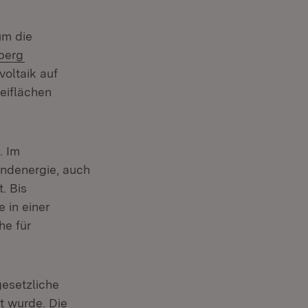
um die
berg
oltaik auf
eiflächen
. Im
indenergie, auch
. Bis
 in einer
he für
gesetzliche
t wurde. Die