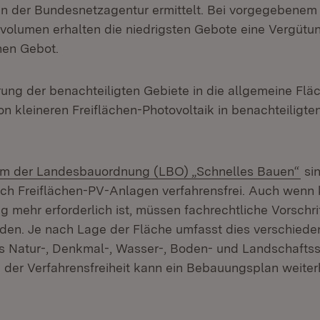
n der Bundesnetzagentur ermittelt. Bei vorgegebenem
olumen erhalten die niedrigsten Gebote eine Vergütu
en Gebot.
rung der benachteiligten Gebiete in die allgemeine Flä
on kleineren Freiflächen-Photovoltaik in benachteiligte
n:
(Öf
rm der Landesbauordnung (LBO) „Schnelles Bauen“
sin
uch Freiflächen-PV-Anlagen verfahrensfrei. Auch wenn 
mehr erforderlich ist, müssen fachrechtliche Vorschrif
den. Je nach Lage der Fläche umfasst dies verschiede
s Natur-, Denkmal-, Wasser-, Boden- und Landschaftss
der Verfahrensfreiheit kann ein Bebauungsplan weiterh