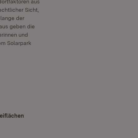
dortfaktoren aus
chtlicher Sicht,
lange der
naus geben die
erinnen und
em Solarpark
reiflächen
(Öffnet in neuem Fenster)