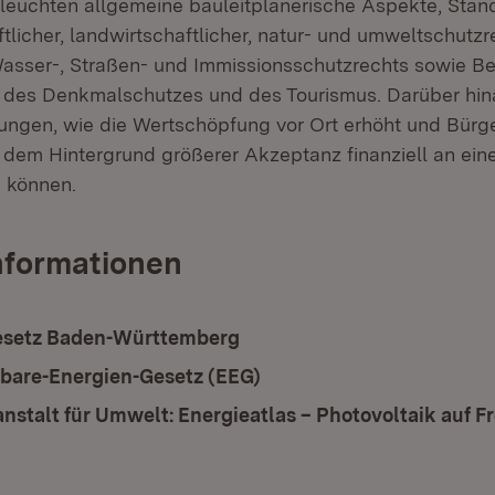
leuchten allgemeine bauleitplanerische Aspekte, Stan
tlicher, landwirtschaftlicher, natur- und umweltschutzre
sser-, Straßen- und Immissionsschutzrechts sowie Be
rt, des Denkmalschutzes und des Tourismus. Darüber hi
ngen, wie die Wertschöpfung vor Ort erhöht und Bürg
 dem Hintergrund größerer Akzeptanz finanziell an ein
n können.
nformationen
esetz Baden-Württemberg
bare-Energien-Gesetz (EEG)
nstalt für Umwelt: Energieatlas – Photovoltaik auf F