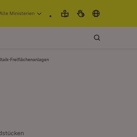
 in neuem Fenster)
Alle Ministerien
ltaik-Freiflächenanlagen
dstücken