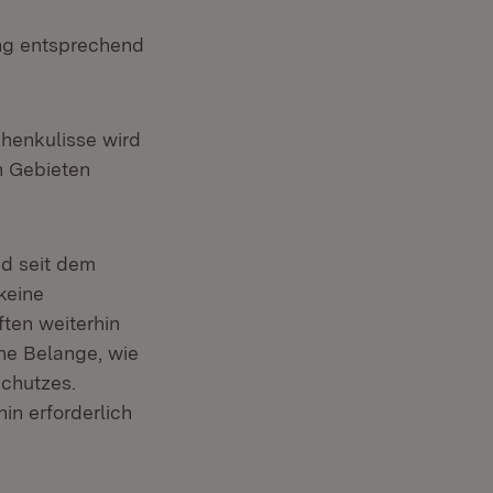
ng entsprechend
chenkulisse wird
n Gebieten
fnet in neuem Fenster)
d seit dem
keine
ten weiterhin
ne Belange, wie
chutzes.
in erforderlich