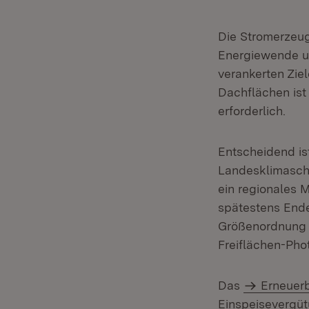
Die Stromerzeug
Energiewende u
verankerten Zie
Dachflächen ist
erforderlich.
Entscheidend is
Landesklimaschu
ein regionales M
spätestens Ende
Größenordnung v
Freiflächen-Pho
Das
Erneuer
Einspeisevergüt