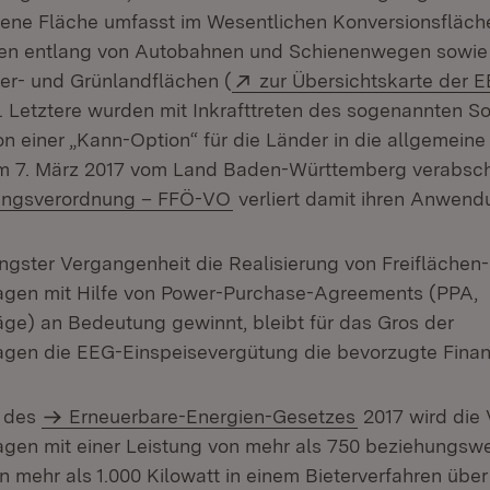
hene Fläche umfasst im Wesentlichen Konversionsfläc
fen entlang von Autobahnen und Schienenwegen sowie 
Extern:
er- und Grünlandflächen (
zur Übersichtskarte der 
Öffnet in neuem Fenster)
). Letztere wurden mit Inkrafttreten des sogenannten So
on einer „Kann-Option“ für die Länder in die allgemeine
 am 7. März 2017 vom Land Baden-Württemberg verabsc
(Öffnet in neuem Fenster)
nungsverordnung – FFÖ-VO
verliert damit ihren Anwend
ngster Vergangenheit die Realisierung von Freiflächen-
agen mit Hilfe von Power-Purchase-Agreements (PPA,
räge) an Bedeutung gewinnt, bleibt für das Gros der
agen die EEG-Einspeisevergütung die bevorzugte Finan
e des
Erneuerbare-Energien-Gesetzes
2017 wird die 
agen mit einer Leistung von mehr als 750 beziehungswe
n mehr als 1.000 Kilowatt in einem Bieterverfahren über