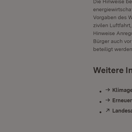
Die Hinweise be
energiewirtschaf
Vorgaben des Wa
zivilen Luftfah
Hinweise Anregu
Bürger auch vor
beteiligt werde
Weitere I
Klimag
Erneuer
Extern:
Landesa