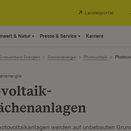
Extern:
Landesportal
(Öffnet
mwelt & Natur
Presse & Service
Karriere
Erneuerbare Energien
Sonnenenergie
Photovoltaik
Photovo
enenergie
voltaik-
lächenanlagen
hotovoltaikanlagen werden auf unbebauten Grun