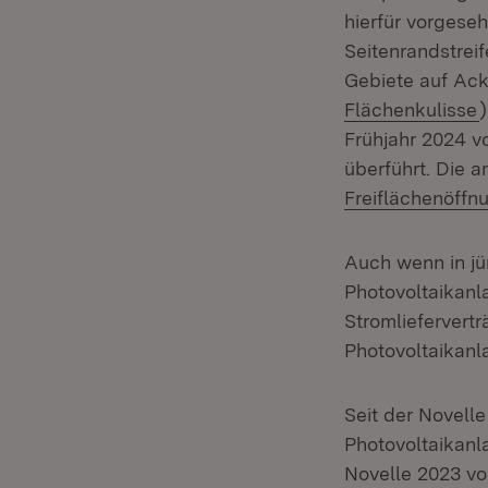
hierfür vorgese
Seitenrandstrei
Gebiete auf Ack
(
Flächenkulisse
Frühjahr 2024 v
überführt. Die
Freiflächenöff
Auch wenn in jü
Photovoltaikanl
Stromliefervert
Photovoltaikanl
Seit der Novell
Photovoltaikanl
Novelle 2023 vo