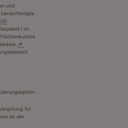
hen und
benachteiligte
EEG-
larpaket I im
 Flächenkulisse
Extern:
hiedete
ungsbereich.
zierungsoption.
Vergütung für
ise ab der