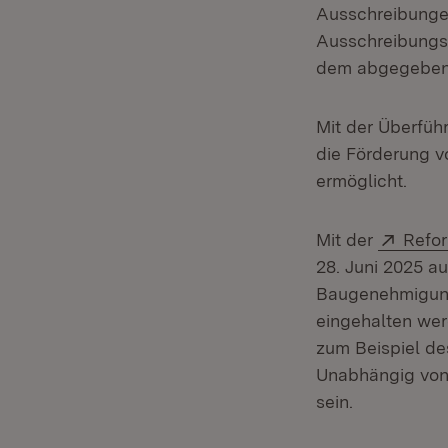
Ausschreibunge
Ausschreibungsv
dem abgegeben
Mit der Überfüh
die Förderung v
ermöglicht.
Exter
Mit der
Refo
28. Juni 2025 a
Baugenehmigung 
eingehalten wer
zum Beispiel de
Unabhängig von 
sein.