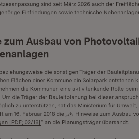
tzesanpassung sind seit März 2026 auch der Freifläch
gehörige Einfriedungen sowie technische Nebenanlagen
 zum Ausbau von Photovoltai
henanlagen
ziehungsweise die sonstigen Träger der Bauleitplanu
hen Flächen einer Kommune ein Solarpark entstehen ka
 nehmen die Kommunen eine aktiv lenkende Rolle beim
n. Um die Träger der Bauleitplanung bei dieser anspruch
lich zu unterstützen, hat das Ministerium für Umwelt,
Download:
t am 16. Februar 2018 die „
Hinweise zum Ausbau von
(Öffnet in neuem Fenster)
gen [PDF; 02/18]
“ an die Planungsträger übersandt.