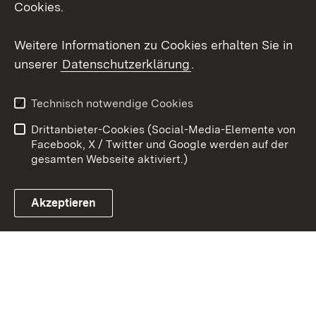
Cookies.
Youtube
Weitere Informationen zu Cookies erhalten Sie in
Zum 
unserer
Datenschutzerklärung
.
Kontakt
Datenschutz
Erklärung zur
Benutzungshinweise
Technisch notwendige Cookies
Barrierefreiheit
Drittanbieter-Cookies (Social-Media-Elemente von
Impressum
Cookies
Facebook, X / Twitter und Google werden auf der
gesamten Webseite aktiviert.)
Akzeptieren
Link zum Landesportal