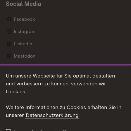
Social Media
Facebook
Instagram
LinkedIn
Mastodon
Social Wall
Um unsere Webseite für Sie optimal gestalten
X / Twitter
und verbessern zu können, verwenden wir
Cookies.
Youtube
Weitere Informationen zu Cookies erhalten Sie in
Zum 
unserer
Datenschutzerklärung
.
Kontakt
Datenschutz
Erklärung zur
Benutzungshinweise