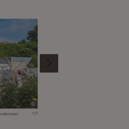
1/7
 Bodensees
Im Pavillon befindet sich eine interaktive Auss