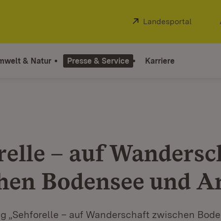
Extern:
Landesportal
(Öffnet
mwelt & Natur
Presse & Service
Karriere
relle – auf Wandersc
hen Bodensee und A
ng „Sehforelle – auf Wanderschaft zwischen Bod