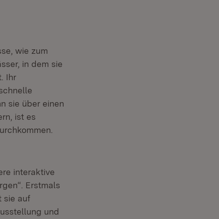
sse, wie zum
sser, in dem sie
 Ihr
 schnelle
n sie über einen
n, ist es
 durchkommen.
re interaktive
rgen“. Erstmals
 sie auf
usstellung und