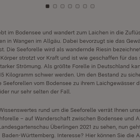
Zu Kachel: 0
Zu Kachel: 1
Zu Kachel: 2
Zu Kachel: 3
Zu Kachel: 4
Zu Kachel: 5
Zu Kachel: 6
lebt im Bodensee und wandert zum Laichen in die Zuflü
gen in Wangen im Allgäu. Dabei bevorzugt sie das Gewä
t. Die Seeforelle wird als wandernde Riesin bezeichnet.
Körper strotzt vor Kraft und ist wie geschaffen für das
arker Strömung. Als größte Forelle in Deutschland kan
15 Kilogramm schwer werden. Um den Bestand zu sicher
die Seeforellen vom Bodensee zu ihrem Laichgewässer
ider nur sehr selten der Fall.
Wissenswertes rund um die Seeforelle verrät Ihnen unse
hforelle – auf Wanderschaft zwischen Bodensee und A
 Landesgartenschau Überlingen 2021 zu sehen, nun geht
 Baden-Württemberg. Interesse? Hier können Sie die A