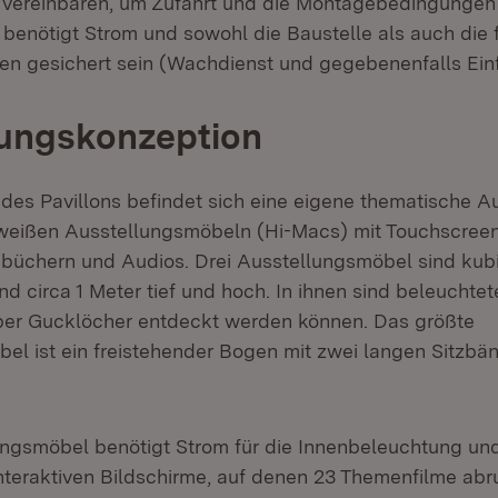
u vereinbaren, um Zufahrt und die Montagebedingunge
 benötigt Strom und sowohl die Baustelle als auch die f
en gesichert sein (Wachdienst und gegebenenfalls Einf
lungskonzeption
des Pavillons befindet sich eine eigene thematische Au
weißen Ausstellungsmöbeln (Hi-Macs) mit Touchscree
büchern und Audios. Drei Ausstellungsmöbel sind kubi
und circa 1 Meter tief und hoch. In ihnen sind beleuchte
über Gucklöcher entdeckt werden können. Das größte
el ist ein freistehender Bogen mit zwei langen Sitzbä
ngsmöbel benötigt Strom für die Innenbeleuchtung und 
interaktiven Bildschirme, auf denen 23 Themenfilme abru