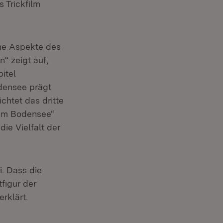
 Trickfilm
che Aspekte des
“ zeigt auf,
itel
densee prägt
htet das dritte
 am Bodensee“
ie Vielfalt der
i. Dass die
tfigur der
erklärt.