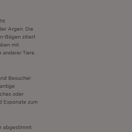
cht
der Argen. Die
n-Bögen zitiert
uben mit
 anderer Tiere
 und Besucher
antige
sches oder
ind Exponate zum
er abgestimmt