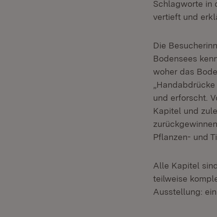
Schlagworte in d
vertieft und erkl
Die Besucherinn
Bodensees kenne
woher das Boden
„Handabdrücke 
und erforscht. 
Kapitel und zul
zurückgewinnen 
Pflanzen- und T
Alle Kapitel sin
teilweise komple
Ausstellung: ein