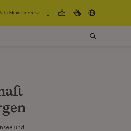
 in neuem Fenster)
Alle Ministerien
haft
rgen
ensee und