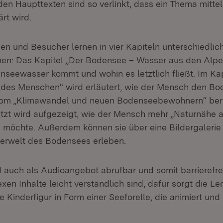
en Haupttexten sind so verlinkt, dass ein Thema mittels
ärt wird.
en und Besucher lernen in vier Kapiteln unterschiedli
n: Das Kapitel „Der Bodensee – Wasser aus den Alpen
seewasser kommt und wohin es letztlich fließt. Im Kap
des Menschen“ wird erläutert, wie der Mensch den Bo
Vom „Klimawandel und neuen Bodenseebewohnern“ beric
etzt wird aufgezeigt, wie der Mensch mehr „Naturnähe
möchte. Außerdem können sie über eine Bildergalerie d
ierwelt des Bodensees erleben.
d auch als Audioangebot abrufbar und somit barrierefre
xen Inhalte leicht verständlich sind, dafür sorgt die Lei
e Kinderfigur in Form einer Seeforelle, die animiert und 