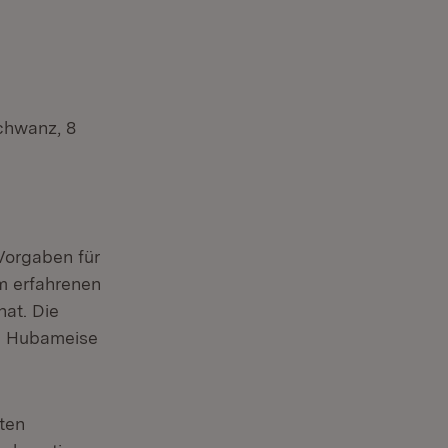
Schwanz, 8
 Vorgaben für
m erfahrenen
at. Die
ne Hubameise
ten