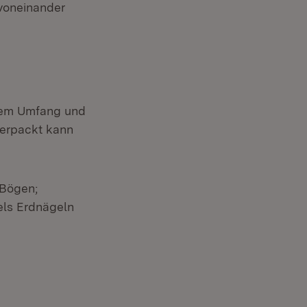
 voneinander
ichem Umfang und
verpackt kann
 Bögen;
els Erdnägeln