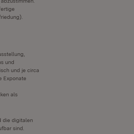
n abzustimmen.
ertige
riedung).
sstellung,
ns und
sch und je circa
te Exponate
nken als
die digitalen
fbar sind.