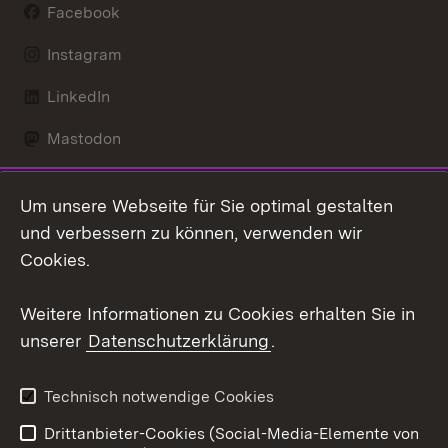
Facebook
Instagram
LinkedIn
Mastodon
Social Wall
Um unsere Webseite für Sie optimal gestalten
X / Twitter
und verbessern zu können, verwenden wir
Cookies.
Youtube
Weitere Informationen zu Cookies erhalten Sie in
Zum 
unserer
Datenschutzerklärung
.
Kontakt
Datenschutz
Erklärung zur
Benutzungshinweise
Technisch notwendige Cookies
Barrierefreiheit
Drittanbieter-Cookies (Social-Media-Elemente von
Impressum
Cookies