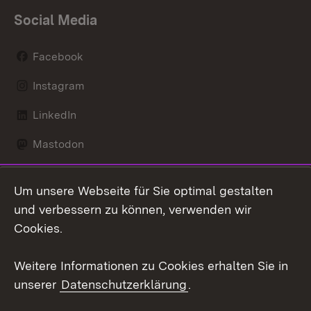
Social Media
Facebook
Instagram
LinkedIn
Mastodon
Social Wall
Um unsere Webseite für Sie optimal gestalten
X / Twitter
und verbessern zu können, verwenden wir
Cookies.
Youtube
Weitere Informationen zu Cookies erhalten Sie in
Zum 
unserer
Datenschutzerklärung
.
Kontakt
Datenschutz