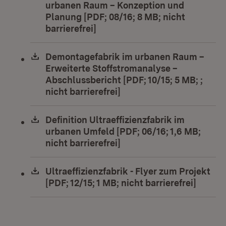
urbanen Raum – Konzeption und
Planung [PDF; 08/16; 8 MB; nicht
barrierefrei]
(Öffnet in neuem Fenster)
Download:
Demontagefabrik im urbanen Raum –
Erweiterte Stoffstromanalyse –
Abschlussbericht [PDF; 10/15; 5 MB; ;
nicht barrierefrei]
(Öffnet in neuem Fenster
Download:
Definition Ultraeffizienzfabrik im
urbanen Umfeld [PDF; 06/16; 1,6 MB;
nicht barrierefrei]
(Öffnet in neuem Fenster
Download:
Ultraeffizienzfabrik - Flyer zum Projekt
[PDF; 12/15; 1 MB; nicht barrierefrei]
(Öffne