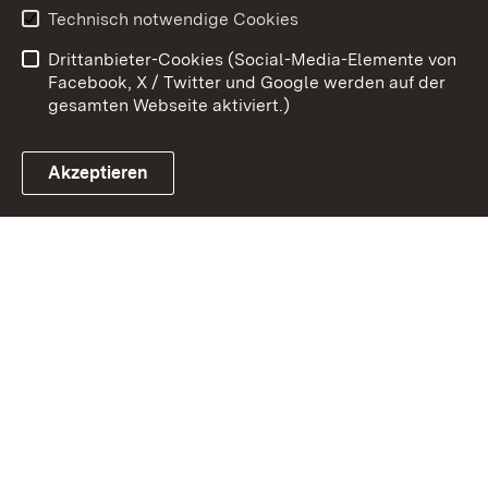
Erklärung zur
Benutzungshinweise
Technisch notwendige Cookies
Barrierefreiheit
Drittanbieter-Cookies (Social-Media-Elemente von
Impressum
Cookies
Facebook, X / Twitter und Google werden auf der
gesamten Webseite aktiviert.)
Akzeptieren
Link zum Landesportal