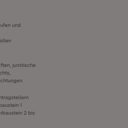
aufen und
ollen
en, juristische
chts,
ichtungen.
tragstellern
baustein 1
rbaustein 2 bis