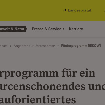
Extern:
Landesportal
(Öffnet
mwelt & Natur
Presse & Service
Karriere
chaft
Angebote für Unternehmen
Förderprogramm REKOWI
rprogramm für ein
urcenschonendes un
auforientiertes