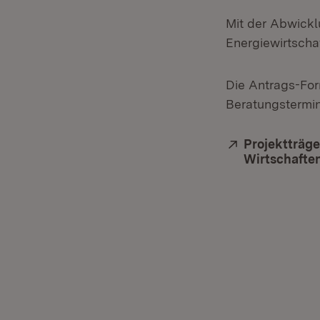
Mit der Abwickl
Energiewirtscha
Die Antrags-For
Beratungstermin 
Extern:
Projektträge
Wirtschafte