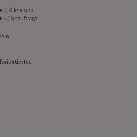
lt, Klima und
KA) beauftragt.
inem
orientiertes
Fenster)