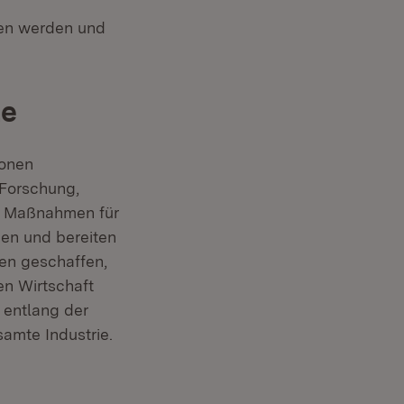
gen werden und
te
ionen
 Forschung,
te Maßnahmen für
men und bereiten
en geschaffen,
en Wirtschaft
 entlang der
amte Industrie.