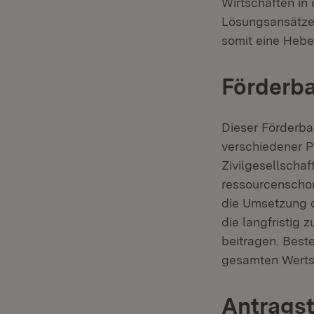
Wirtschaften in
Lösungsansätze
somit eine Hebe
Förderba
Dieser Förderba
verschiedener Pa
Zivilgesellscha
ressourcenschon
die Umsetzung d
die langfristig 
beitragen. Beste
gesamten Wertsc
Antragst