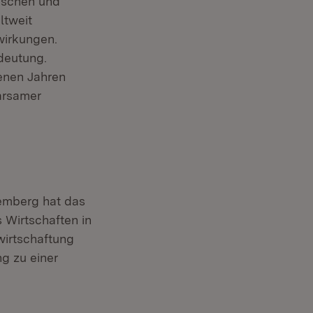
ischen und
ltweit
wirkungen.
deutung.
enen Jahren
arsamer
temberg hat das
 Wirtschaften in
wirtschaftung
g zu einer