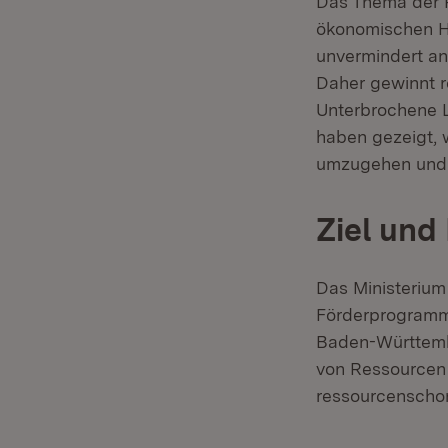
Das Thema der R
ökonomischen H
unvermindert an
Daher gewinnt 
Unterbrochene 
haben gezeigt, 
umzugehen und s
Ziel und
Das Ministerium
Förderprogramm 
Baden-Württembe
von Ressourcen 
ressourcenschon