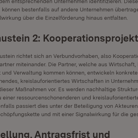
 dem entsprechenden Unternehmen identifizieren. Diese
 können bestenfalls auf andere Unternehmen übertra
lwirkung über die Einzelförderung hinaus entfalten.
ustein 2: Kooperationsprojek
ustein richtet sich an Verbundvorhaben, also Kooperat
rtner miteinander. Die Partner, welche aus Wirtschaft,
ft und Verwaltung kommen können, entwickeln konkre
endes, kreislauforientiertes Wirtschaften in Unterneh
ieser Maßnahmen vor. Es werden nachhaltige Struktur
zu einer ressourcenschonenderen und kreislauforientiert
nfalls passiert dies unter der Beteiligung von Akteuren
höpfungskette und mit einer Signalwirkung für die ges
ellung, Antragsfrist und