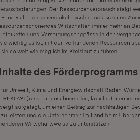
essourcennutzung ist verbunden mit aktuellen ökolog
erausforderungen. Der Ressourcenverbrauch steigt we
 – mit vielen negativen ökologischen und sozialen Aus
ressourcenschonendes Wirtschaften immer mehr an Be
Lieferketten und Versorgungsengpässe in den vergang
wie wichtig es ist, mit den vorhandenen Ressourcen sp
ie so weit wie möglich im Kreislauf zu führen.
 Inhalte des Förderprogramms
 für Umwelt, Klima und Energiewirtschaft Baden-Würt
REKOWI (ressourcenschonendes, kreislauforientiertes
rg) aufgelegt, um einen Beitrag zur nachhaltigen Be
zu leisten und die Unternehmen im Land beim Übergan
enderen Wirtschaftsweise zu unterstützen.