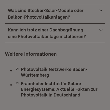
Was sind Stecker-Solar-Module oder
Balkon-Photovoltaikanlagen?
Kann ich trotz einer Dachbegrünung
eine Photovoltaikanlage installieren?
Weitere Informationen
Extern:
Photovoltaik Netzwerke Baden-
Württemberg
(Öffnet in neuem Fenster)
Extern:
Fraunhofer Institut für Solare
Energiesysteme: Aktuelle Fakten zur
Photovoltaik in Deutschland
(Öffnet in ne