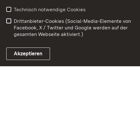
Erklärung zur
Benutzungshinweise
Technisch notwendige Cookies
Barrierefreiheit
Drittanbieter-Cookies (Social-Media-Elemente von
Impressum
Cookies
Facebook, X / Twitter und Google werden auf der
gesamten Webseite aktiviert.)
Akzeptieren
Link zum Landesportal