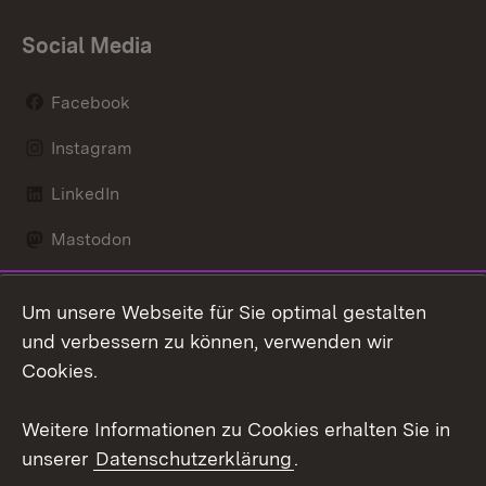
Social Media
Facebook
Instagram
LinkedIn
Mastodon
Social Wall
Um unsere Webseite für Sie optimal gestalten
X / Twitter
und verbessern zu können, verwenden wir
Cookies.
Youtube
Weitere Informationen zu Cookies erhalten Sie in
Zum 
unserer
Datenschutzerklärung
.
Kontakt
Datenschutz