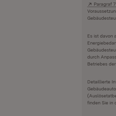
Extern:
Paragraf 
Voraussetzu
Gebäudesteuer
Es ist davon
Energiebedar
Gebäudesteue
durch Anpassu
Betriebes de
Detaillierte 
Gebäudeauto
(Auslösetatb
finden Sie in