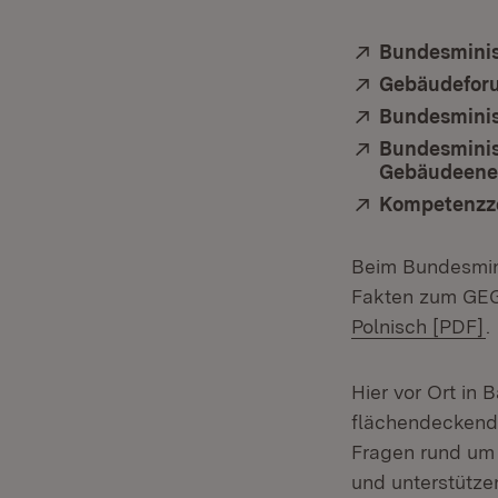
Extern:
Bundesminis
Extern:
Gebäudeforu
Extern:
Bundesminis
Extern:
Bundesminis
Gebäudeener
Extern:
Kompetenzze
Beim Bundesmini
Fakten zum GE
(
Polnisch [PDF]
.
Hier vor Ort in
flächendeckende
Fragen rund um
und unterstütze