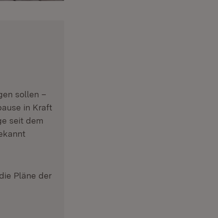
en sollen –
ause in Kraft
age seit dem
bekannt
die Pläne der