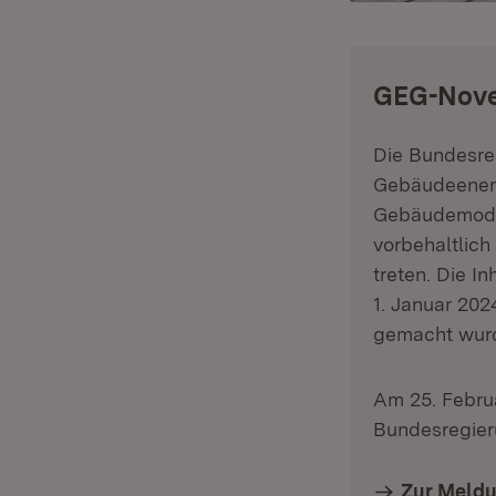
:
GEG-Nove
Die Bundesreg
Gebäudeenerg
Gebäudemoder
vorbehaltlich
treten. Die I
1. Januar 202
gemacht wur
Am 25. Februa
Bundesregier
Zur Meld