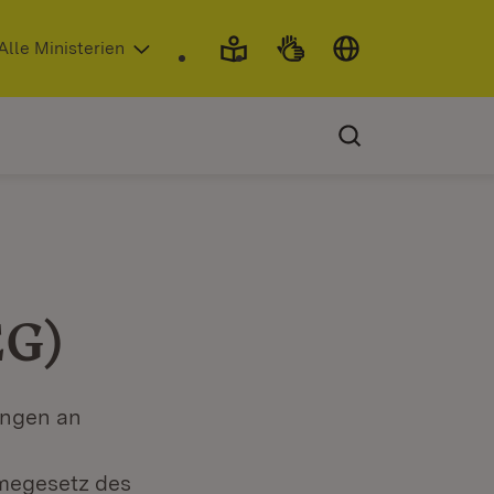
 in neuem Fenster)
Alle Ministerien
EG)
ungen an
megesetz des