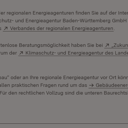
er regionalen Energieagenturen finden Sie auf der Inte
chutz- und Energieagentur Baden-Württemberg GmbH 
Extern:
(Öffne
es
Verbandes der regionalen Energieagenturen
.
Extern:
stenlose Beratungsmöglichkeit haben Sie bei
„Zukun
Extern:
rum der
Klimaschutz- und Energieagentur des Land
ffnet in neuem Fenster)
bau“ oder an Ihre regionale Energieagentur vor Ort könn
allen praktischen Fragen rund um das
Gebäudeener
ür den rechtlichen Vollzug sind die unteren Baurecht