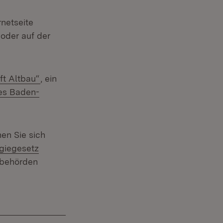
rnetseite
oder auf der
t in neuem Fenster)
(Öffnet in neuem Fenster)
ft Altbau“
, ein
es Baden-
en Sie sich
giegesetz
sbehörden