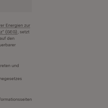
er Energien zur
(Öffnet in neuem Fenster)
z“ (GEG)
, setzt
auf den
uerbarer
treten und
rmegesetzes
nformationsseiten