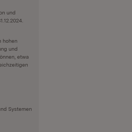
ter)
on und
1.12.2024.
m hohen
ung und
können, etwa
eichzeitigen
 und Systemen
fnet in neuem Fenster)