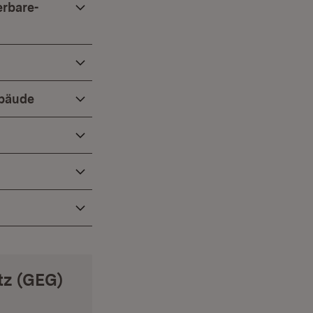
erbare-
ebäude
tz (GEG)