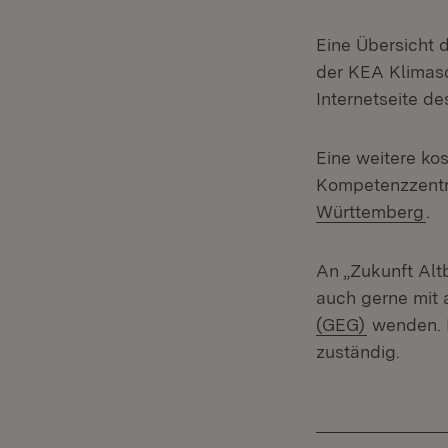
Eine Übersicht d
der KEA Klimas
Internetseite d
Eine weitere ko
Kompetenzzent
(Ö
Württemberg
.
An „Zukunft Alt
auch gerne mit 
(GEG)
wenden. F
zuständig.