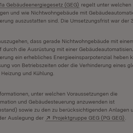
(Öffnet in neuem Fens
71a Gebäudeenergiegesetz (GEG)
regelt unter welchen
ngen und wie Nichtwohngebäude mit Gebäudeautomati
ung auszustatten sind. Die Umsetzungsfrist war der 3
 auszugehen, dass gerade Nichtwohngebäude mit eine
f durch die Ausrüstung mit einer Gebäudeautomatisier
rung ein erhebliches Energieeinsparpotenzial heben 
ng von Betriebszeiten oder die Verhinderung eines gl
r Heizung und Kühlung.
Informationen, unter welchen Voraussetzungen die
mation und Gebäudesteuerung anzuwenden ist
estand) sowie zu den zu berücksichtigenden Anlagen
Extern:
(Öf
 der Auslegung der
Projektgruppe GEG (PG GEG)
.