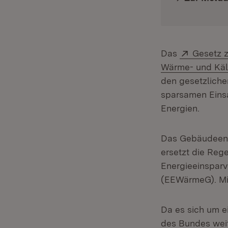
Extern:
Das
Gesetz z
Wärme- und Käl
den gesetzliche
sparsamen Einsa
Energien.
Das Gebäudeener
ersetzt die Reg
Energieeinspar
(EEWärmeG). Mit
Da es sich um ei
des Bundes weit