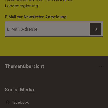
Landesregierung.
E-Mail zur Newsletter-Anmeldung
News
Themenübersicht
Social Media
Facebook