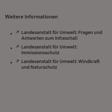
Weitere Informationen
Extern:
Landesanstalt für Umwelt: Fragen und
Antworten zum Infraschall
(Öffnet in neue
Extern:
Landesanstalt für Umwelt:
Immissionsschutz
(Öffnet in neuem Fenster
Extern:
Landesanstalt für Umwelt: Windkraft
und Naturschutz
(Öffnet in neuem Fenster)