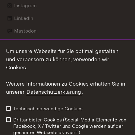
Instagram
LinkedIn
Mastodon
Social Wall
Um unsere Webseite für Sie optimal gestalten
X / Twitter
und verbessern zu können, verwenden wir
Cookies.
Youtube
Weitere Informationen zu Cookies erhalten Sie in
Zum 
unserer
Datenschutzerklärung
.
Kontakt
Datenschutz
Erklärung zur
Benutzungshinweise
Technisch notwendige Cookies
Barrierefreiheit
Drittanbieter-Cookies (Social-Media-Elemente von
Impressum
Cookies
Facebook, X / Twitter und Google werden auf der
gesamten Webseite aktiviert.)