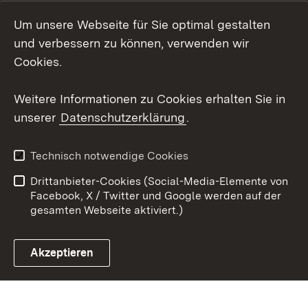
Social Wall
Um unsere Webseite für Sie optimal gestalten
X / Twitter
und verbessern zu können, verwenden wir
Cookies.
Youtube
Weitere Informationen zu Cookies erhalten Sie in
Zum 
unserer
Datenschutzerklärung
.
Kontakt
Datenschutz
Erklärung zur
Benutzungshinweise
Technisch notwendige Cookies
Barrierefreiheit
Drittanbieter-Cookies (Social-Media-Elemente von
Impressum
Cookies
Facebook, X / Twitter und Google werden auf der
gesamten Webseite aktiviert.)
Akzeptieren
Link zum Landesportal