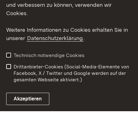
X / Twitter
und verbessern zu können, verwenden wir
Cookies.
Youtube
Weitere Informationen zu Cookies erhalten Sie in
Zum 
unserer
Datenschutzerklärung
.
Kontakt
Datenschutz
Erklärung zur
Benutzungshinweise
Technisch notwendige Cookies
Barrierefreiheit
Drittanbieter-Cookies (Social-Media-Elemente von
Impressum
Cookies
Facebook, X / Twitter und Google werden auf der
gesamten Webseite aktiviert.)
Akzeptieren
Link zum Landesportal