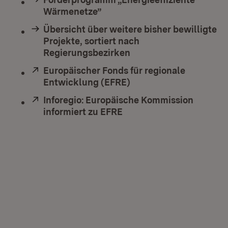
Wärmenetze”
Übersicht über weitere bisher bewilligte
Projekte, sortiert nach
Regierungsbezirken
Extern:
Europäischer Fonds für regionale
Entwicklung (EFRE)
(Öffnet in neuem Fenst
Extern:
Inforegio: Europäische Kommission
informiert zu EFRE
(Öffnet in neuem Fenste