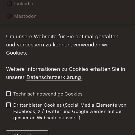
LinkedIn
Mastodon
Social Wall
Um unsere Webseite für Sie optimal gestalten
X / Twitter
und verbessern zu können, verwenden wir
Cookies.
Youtube
Weitere Informationen zu Cookies erhalten Sie in
Zum 
unserer
Datenschutzerklärung
.
Kontakt
Datenschutz
Erklärung zur
Benutzungshinweise
Technisch notwendige Cookies
Barrierefreiheit
Drittanbieter-Cookies (Social-Media-Elemente von
Impressum
Cookies
Facebook, X / Twitter und Google werden auf der
gesamten Webseite aktiviert.)