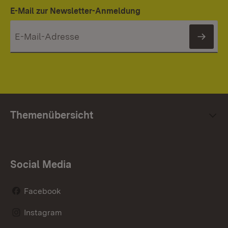
E-Mail zur Newsletter-Anmeldung
News
Themenübersicht
Social Media
Facebook
Instagram