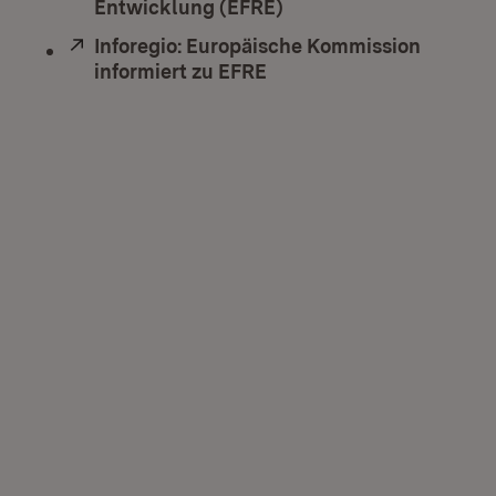
Entwicklung (EFRE)
(Öffnet in neuem Fenst
Extern:
Inforegio: Europäische Kommission
informiert zu EFRE
(Öffnet in neuem Fenste