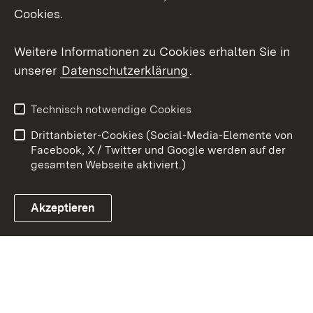
Cookies.
Youtube
Weitere Informationen zu Cookies erhalten Sie in
Zum 
unserer
Datenschutzerklärung
.
Kontakt
Datenschutz
Erklärung zur
Benutzungshinweise
Technisch notwendige Cookies
Barrierefreiheit
Drittanbieter-Cookies (Social-Media-Elemente von
Impressum
Cookies
Facebook, X / Twitter und Google werden auf der
gesamten Webseite aktiviert.)
Akzeptieren
Link zum Landesportal