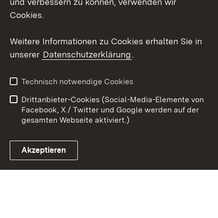
und verbessern zu können, verwenden wir
Cookies.
Youtube
Weitere Informationen zu Cookies erhalten Sie in
Zum 
unserer
Datenschutzerklärung
.
Kontakt
Datenschutz
Erklärung zur
Benutzungshinweise
Technisch notwendige Cookies
Barrierefreiheit
Drittanbieter-Cookies (Social-Media-Elemente von
Impressum
Cookies
Facebook, X / Twitter und Google werden auf der
gesamten Webseite aktiviert.)
Akzeptieren
Link zum Landesportal