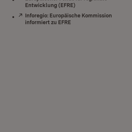
Entwicklung (EFRE)
(Öffnet in neuem Fenst
Extern:
Inforegio: Europäische Kommission
informiert zu EFRE
(Öffnet in neuem Fenste