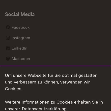
Social Media
Facebook
Instagram
LinkedIn
Mastodon
Social Wall
Um unsere Webseite für Sie optimal gestalten
X / Twitter
und verbessern zu können, verwenden wir
Cookies.
Youtube
Weitere Informationen zu Cookies erhalten Sie in
Zum 
unserer
Datenschutzerklärung
.
Kontakt
Datenschutz