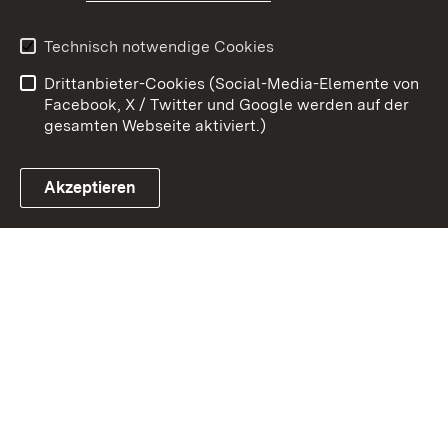
Erklärung zur
Benutzungshinweise
Technisch notwendige Cookies
Barrierefreiheit
Drittanbieter-Cookies (Social-Media-Elemente von
Impressum
Cookies
Facebook, X / Twitter und Google werden auf der
gesamten Webseite aktiviert.)
Akzeptieren
Link zum Landesportal