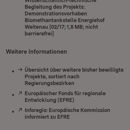
Wissenschaftlich-technische
Begleitung des Projekts:
Demonstrationsvorhaben
Biomethantankstelle Energiehof
Weitenau [02/17; 1,8 MB; nicht
barrierefrei]
(Öffnet in neuem Fenster)
Weitere Informationen
Übersicht über weitere bisher bewilligte
Projekte, sortiert nach
Regierungsbezirken
Extern:
Europäischer Fonds für regionale
Entwicklung (EFRE)
(Öffnet in neuem Fenst
Extern:
Inforegio: Europäische Kommission
informiert zu EFRE
(Öffnet in neuem Fenste