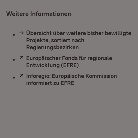
Weitere Informationen
Übersicht über weitere bisher bewilligte
Projekte, sortiert nach
Regierungsbezirken
Extern:
Europäischer Fonds für regionale
Entwicklung (EFRE)
(Öffnet in neuem Fenst
Extern:
Inforegio: Europäische Kommission
informiert zu EFRE
(Öffnet in neuem Fenste