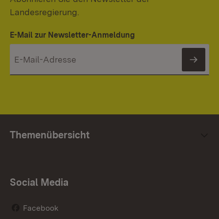
Landesregierung.
E-Mail zur Newsletter-Anmeldung
News
Themenübersicht
Social Media
Facebook