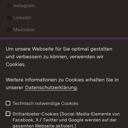
Instagram
LinkedIn
Mastodon
Social Wall
Um unsere Webseite für Sie optimal gestalten
X / Twitter
und verbessern zu können, verwenden wir
Cookies.
Youtube
Weitere Informationen zu Cookies erhalten Sie in
Zum 
unserer
Datenschutzerklärung
.
Kontakt
Datenschutz
Erklärung zur
Benutzungshinweise
Technisch notwendige Cookies
Barrierefreiheit
Drittanbieter-Cookies (Social-Media-Elemente von
Impressum
Cookies
Facebook, X / Twitter und Google werden auf der
gesamten Webseite aktiviert.)