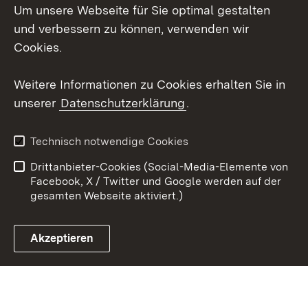
Um unsere Webseite für Sie optimal gestalten
X / Twitter
und verbessern zu können, verwenden wir
Cookies.
Youtube
Weitere Informationen zu Cookies erhalten Sie in
Zum 
unserer
Datenschutzerklärung
.
Kontakt
Datenschutz
Erklärung zur
Benutzungshinweise
Technisch notwendige Cookies
Barrierefreiheit
Drittanbieter-Cookies (Social-Media-Elemente von
Impressum
Cookies
Facebook, X / Twitter und Google werden auf der
gesamten Webseite aktiviert.)
Akzeptieren
Link zum Landesportal