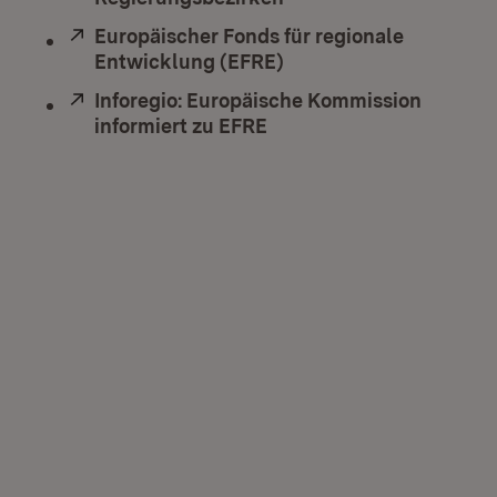
Extern:
Europäischer Fonds für regionale
Entwicklung (EFRE)
(Öffnet in neuem Fenst
Extern:
Inforegio: Europäische Kommission
informiert zu EFRE
(Öffnet in neuem Fenste