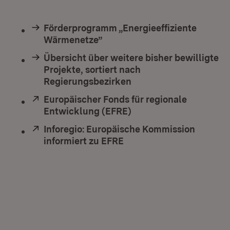
Förderprogramm „Energieeffiziente
Wärmenetze”
Übersicht über weitere bisher bewilligte
Projekte, sortiert nach
Regierungsbezirken
Extern:
Europäischer Fonds für regionale
Entwicklung (EFRE)
(Öffnet in neuem Fenst
Extern:
Inforegio: Europäische Kommission
informiert zu EFRE
(Öffnet in neuem Fenste