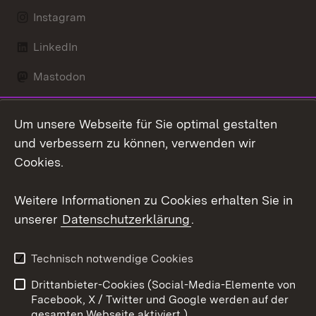
Instagram
LinkedIn
Mastodon
Social Wall
Um unsere Webseite für Sie optimal gestalten
X / Twitter
und verbessern zu können, verwenden wir
Cookies.
Youtube
Weitere Informationen zu Cookies erhalten Sie in
Zum 
unserer
Datenschutzerklärung
.
Kontakt
Datenschutz
Erklärung zur
Benutzungshinweise
Technisch notwendige Cookies
Barrierefreiheit
Drittanbieter-Cookies (Social-Media-Elemente von
Impressum
Cookies
Facebook, X / Twitter und Google werden auf der
gesamten Webseite aktiviert.)