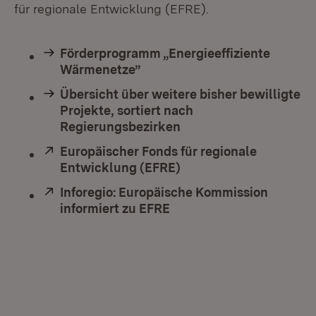
für regionale Entwicklung (EFRE).
Förderprogramm „Energieeffiziente
Wärmenetze”
Übersicht über weitere bisher bewilligte
Projekte, sortiert nach
Regierungsbezirken
Extern:
Europäischer Fonds für regionale
Entwicklung (EFRE)
(Öffnet in neuem Fenst
Extern:
Inforegio: Europäische Kommission
informiert zu EFRE
(Öffnet in neuem Fenste