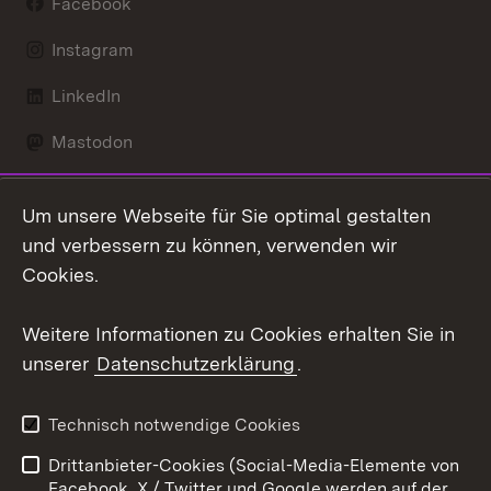
Facebook
Instagram
LinkedIn
Mastodon
Social Wall
Um unsere Webseite für Sie optimal gestalten
X / Twitter
und verbessern zu können, verwenden wir
Cookies.
Youtube
Weitere Informationen zu Cookies erhalten Sie in
Zum 
unserer
Datenschutzerklärung
.
Kontakt
Datenschutz
Erklärung zur
Benutzungshinweise
Technisch notwendige Cookies
Barrierefreiheit
Drittanbieter-Cookies (Social-Media-Elemente von
Impressum
Cookies
Facebook, X / Twitter und Google werden auf der