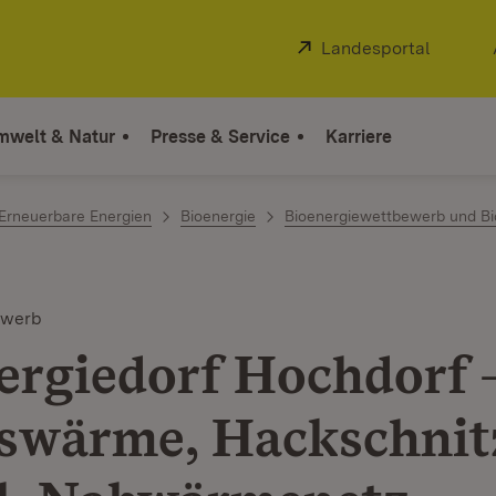
Extern:
Landesportal
(Öffnet
mwelt & Natur
Presse & Service
Karriere
Erneuerbare Energien
Bioenergie
Bioenergiewettbewerb und Bi
ewerb
ergiedorf Hochdorf 
swärme, Hackschnit