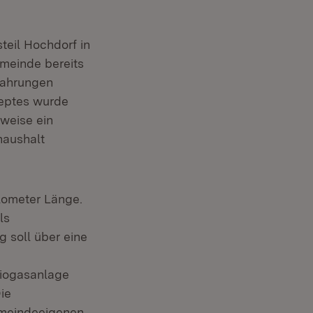
eil Hochdorf in
emeinde bereits
fahrungen
eptes wurde
weise ein
haushalt
lometer Länge.
ls
soll über eine
Biogasanlage
ie
emeindeeigenen