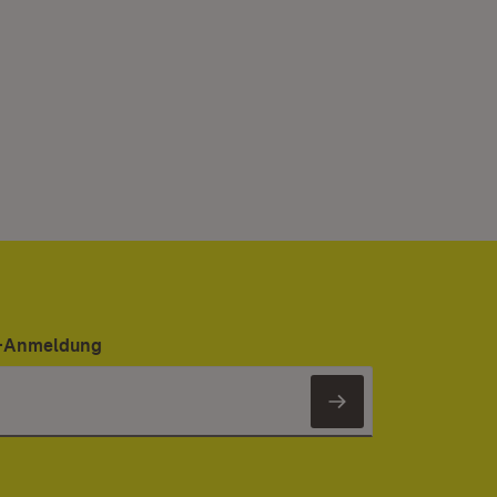
er-Anmeldung
Newsletter 