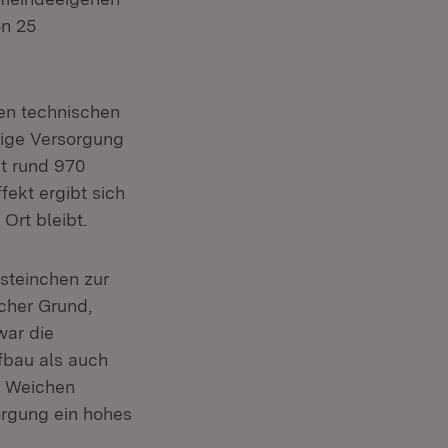
on 25
nen technischen
tige Versorgung
it rund 970
fekt ergibt sich
Ort bleibt.
steinchen zur
icher Grund,
war die
fbau als auch
e Weichen
orgung ein hohes