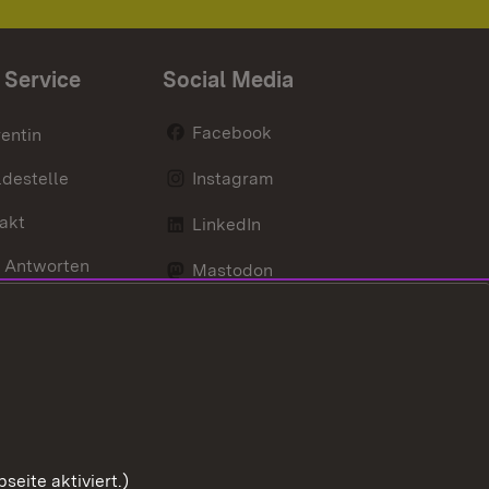
 Service
Social Media
Facebook
entin
destelle
Instagram
akt
LinkedIn
 Antworten
Mastodon
Social Wall
d Anfahrt
X / Twitter
Youtube
eite aktiviert.)