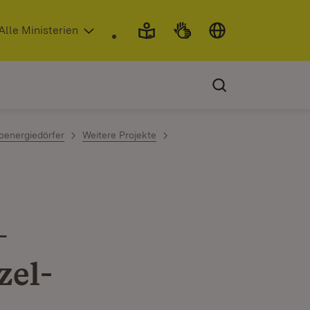
 in neuem Fenster)
Alle Ministerien
oenergiedörfer
Weitere Projekte
–
zel-