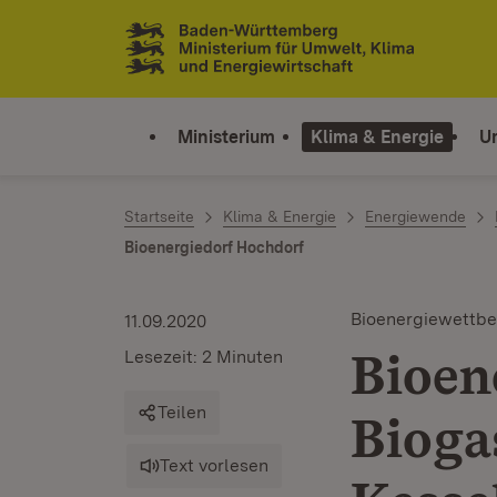
Zum Inhalt springen
Link zur Startseite
Ministerium
Klima & Energie
U
Startseite
Klima & Energie
Energiewende
Bioenergiedorf Hochdorf
Bioenergiewettb
11.09.2020
Bioen
Lesezeit: 2 Minuten
Teilen
Bioga
Text vorlesen