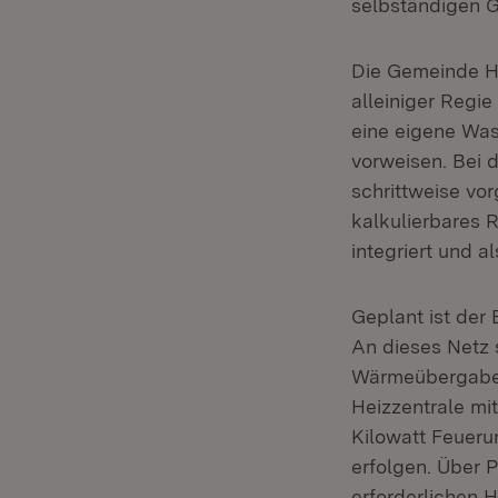
selbständigen 
Die Gemeinde Ho
alleiniger Regi
eine eigene Was
vorweisen. Bei
schrittweise vo
kalkulierbares 
integriert und a
Geplant ist der
An dieses Netz s
Wärmeübergabes
Heizzentrale mi
Kilowatt Feuer
erfolgen. Über 
erforderlichen 