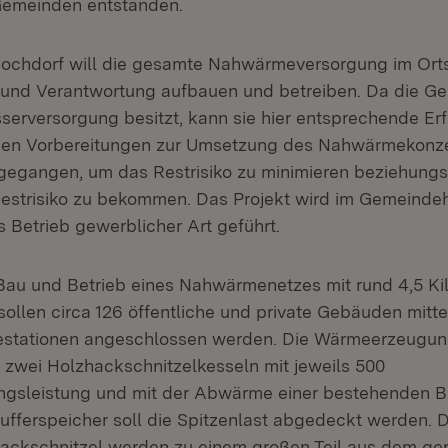
Gemeinden entstanden.
chdorf will die gesamte Nahwärmeversorgung im Ortst
e und Verantwortung aufbauen und betreiben. Da die G
serversorgung besitzt, kann sie hier entsprechende Er
 den Vorbereitungen zur Umsetzung des Nahwärmekonz
rgegangen, um das Restrisiko zu minimieren beziehungs
Restrisiko zu bekommen. Das Projekt wird im Gemeinde
ls Betrieb gewerblicher Art geführt.
 Bau und Betrieb eines Nahwärmenetzes mit rund 4,5 Ki
ollen circa 126 öffentliche und private Gebäuden mitte
tationen angeschlossen werden. Die Wärmeerzeugung 
t zwei Holzhackschnitzelkesseln mit jeweils 500
ungsleistung und mit der Abwärme einer bestehenden 
Pufferspeicher soll die Spitzenlast abgedeckt werden. D
Hackschnitzel werden zu einem großen Teil aus dem g