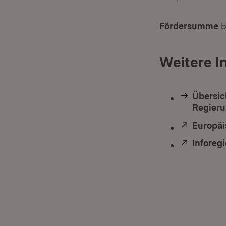
Fördersumme
b
Weitere I
Übersich
Regieru
Extern:
Europäi
Extern:
Inforeg