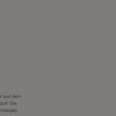
ht aus dem
orf. Die
emaligen