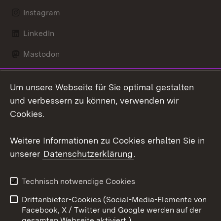
Instagram
LinkedIn
Mastodon
Social Wall
Um unsere Webseite für Sie optimal gestalten
X / Twitter
und verbessern zu können, verwenden wir
Cookies.
Youtube
Weitere Informationen zu Cookies erhalten Sie in
Zum 
unserer
Datenschutzerklärung
.
Kontakt
Datenschutz
Erklärung zur
Benutzungshinweise
Technisch notwendige Cookies
Barrierefreiheit
Drittanbieter-Cookies (Social-Media-Elemente von
Impressum
Cookies
Facebook, X / Twitter und Google werden auf der
gesamten Webseite aktiviert.)