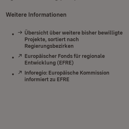
Weitere Informationen
Übersicht über weitere bisher bewilligte
Projekte, sortiert nach
Regierungsbezirken
Extern:
Europäischer Fonds für regionale
Entwicklung (EFRE)
(Öffnet in neuem Fenst
Extern:
Inforegio: Europäische Kommission
informiert zu EFRE
(Öffnet in neuem Fenste