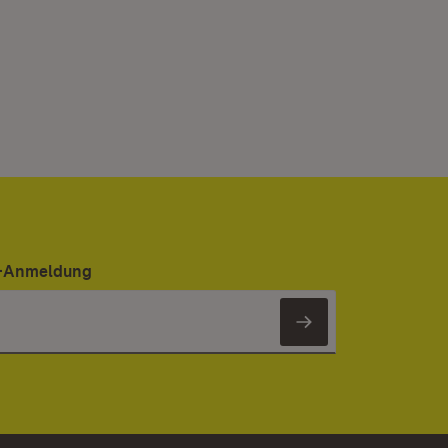
er-Anmeldung
Newsletter 