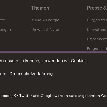
Themen
Presse &
ote
Klima & Energie
Bürgerrefer
ungen
Umwelt & Natur
Umweltmel
Pressekont
Fragen und
Mediathek
erbessern zu können, verwenden wir Cookies.
Kontakt un
serer
Datenschutzerklärung
.
ebook, X / Twitter und Google werden auf der gesamten Webs