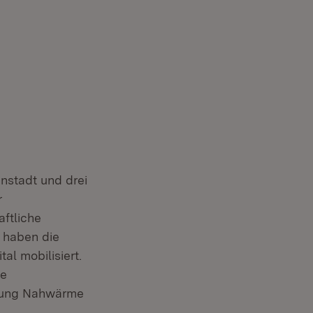
nstadt und drei
r
ftliche
 haben die
al mobilisiert.
ie
ilung Nahwärme