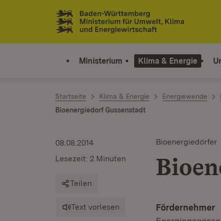
Zum Inhalt springen
Link zur Startseite
Ministerium
Klima & Energie
U
Startseite
Klima & Energie
Energiewende
Bioenergiedorf Gussenstadt
Bioenergiedörfer
08.08.2014
Bioen
Lesezeit: 2 Minuten
Teilen
Text vorlesen
Fördernehmer
Energiegenosse