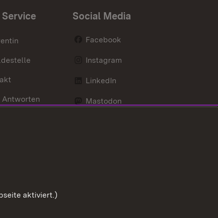
 Service
Social Media
Facebook
entin
destelle
Instagram
akt
LinkedIn
 Antworten
Mastodon
Social Wall
d Anfahrt
X / Twitter
Youtube
eite aktiviert.)
Zum Sei