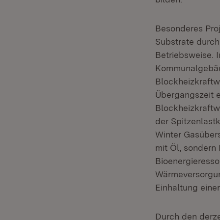
Besonderes Proj
Substrate durch
Betriebsweise. 
Kommunalgebäude
Blockheizkraftwe
Übergangszeit e
Blockheizkraftw
der Spitzenlast
Winter Gasübers
mit Öl, sondern 
Bioenergieresso
Wärmeversorgung
Einhaltung eine
Durch den derze