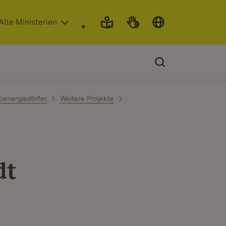
 in neuem Fenster)
Alle Ministerien
oenergiedörfer
Weitere Projekte
dt