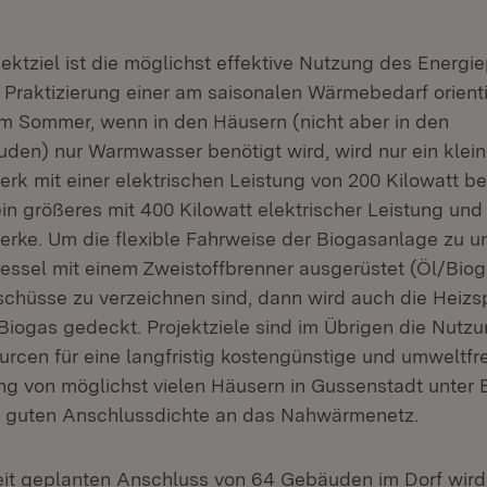
ektziel ist die möglichst effektive Nutzung des Energie
 Praktizierung einer am saisonalen Wärmebedarf orient
Im Sommer, wenn in den Häusern (nicht aber in den
n) nur Warmwasser benötigt wird, wird nur ein klei
rk mit einer elektrischen Leistung von 200 Kilowatt bet
in größeres mit 400 Kilowatt elektrischer Leistung und
erke. Um die flexible Fahrweise der Biogasanlage zu un
kessel mit einem Zweistoffbrenner ausgerüstet (Öl/Bio
chüsse zu verzeichnen sind, dann wird auch die Heizsp
Biogas gedeckt. Projektziele sind im Übrigen die Nutzu
urcen für eine langfristig kostengünstige und umweltfr
 von möglichst vielen Häusern in Gussenstadt unter 
r guten Anschlussdichte an das Nahwärmenetz.
it geplanten Anschluss von 64 Gebäuden im Dorf wird