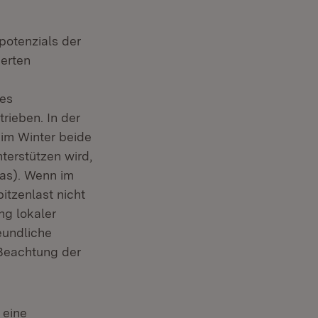
potenzials der
ierten
nes
rieben. In der
 im Winter beide
terstützen wird,
gas). Wenn im
itzenlast nicht
ng lokaler
eundliche
Beachtung der
 eine