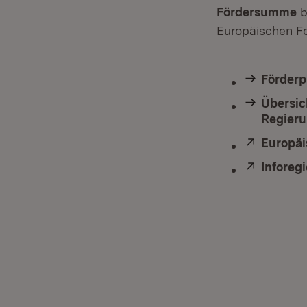
Fördersumme
b
Europäischen Fo
Förderp
Übersich
Regieru
Extern:
Europäi
Extern:
Inforeg