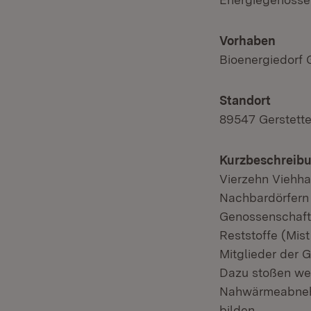
Vorhaben
Bioenergiedorf 
Standort
89547 Gerstett
Kurzbeschreibu
Vierzehn Viehha
Nachbardörfern 
Genossenschaft
Reststoffe (Mis
Mitglieder der G
Dazu stoßen wei
Nahwärmeabnehm
bilden.