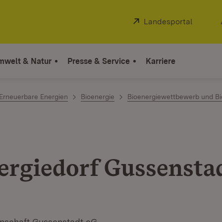
Extern:
Landesportal
(Öffnet
mwelt & Natur
Presse & Service
Karriere
Erneuerbare Energien
Bioenergie
Bioenergiewettbewerb und Bi
ergiedorf Gussensta
nschaft Gussenstadt eG