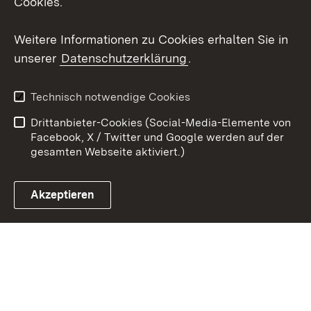
Cookies.
Youtube
Weitere Informationen zu Cookies erhalten Sie in
Zum 
unserer
Datenschutzerklärung
.
Kontakt
Datenschutz
Erklärung zur
Benutzungshinweise
Technisch notwendige Cookies
Barrierefreiheit
Drittanbieter-Cookies (Social-Media-Elemente von
Impressum
Cookies
Facebook, X / Twitter und Google werden auf der
gesamten Webseite aktiviert.)
Akzeptieren
Link zum Landesportal