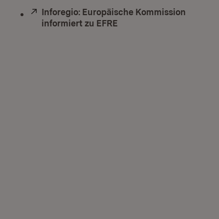
Extern:
Inforegio: Europäische Kommission
informiert zu EFRE
(Öffnet in neuem Fenste