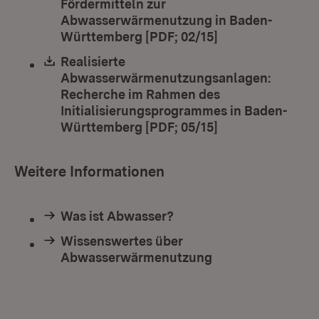
Fördermitteln zur
Abwasserwärmenutzung in Baden-
Württemberg [PDF; 02/15]
(Öffnet in neuem
Download:
Realisierte
Abwasserwärmenutzungsanlagen:
Recherche im Rahmen des
Initialisierungsprogrammes in Baden-
Württemberg [PDF; 05/15]
(Öffnet in neuem
Weitere Informationen
Was ist Abwasser?
Wissenswertes über
Abwasserwärmenutzung