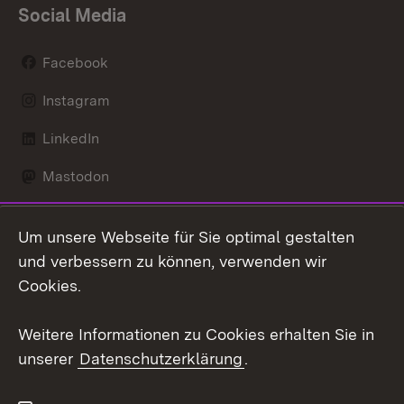
Social Media
Facebook
Instagram
LinkedIn
Mastodon
Social Wall
Um unsere Webseite für Sie optimal gestalten
X / Twitter
und verbessern zu können, verwenden wir
Cookies.
Youtube
Weitere Informationen zu Cookies erhalten Sie in
Zum 
unserer
Datenschutzerklärung
.
Kontakt
Datenschutz
Erklärung zur
Benutzungshinweise