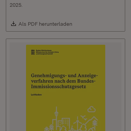
2025.
Download:
Als PDF herunterladen
(Öffnet in neuem Fenste