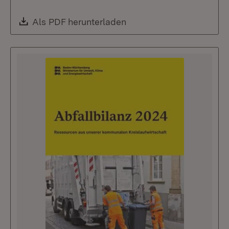
Download:
Als PDF herunterladen
(Öffnet in neuem Fenste