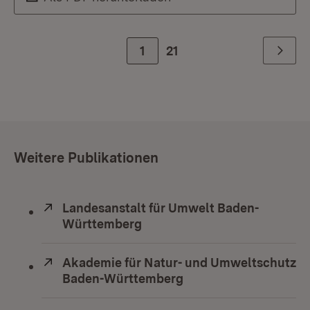
Zur Seite
1
21
Weiter
Weitere Publikationen
Extern:
Landesanstalt für Umwelt Baden-
Württemberg
(Öffnet in neuem Fenster)
Extern:
Akademie für Natur- und Umweltschutz
Baden-Württemberg
(Öffnet in neuem Fens