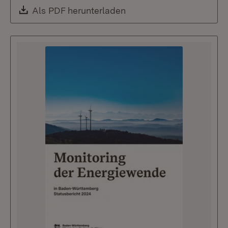
Download:
Als PDF herunterladen
(Öffnet in neuem Fenste