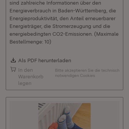
sind zahlreiche Informationen über den
Energieverbrauch in Baden-Württemberg, die
Energieproduktivität, den Anteil erneuerbarer
Energieträger, die Stromerzeugung und die
energiebedingten CO2-Emissionen. (Maximale
Bestellmenge: 10)
Download:
Als PDF herunterladen
(Öffnet in neuem Fenste
In den
Bitte akzeptieren Sie die technisch
notwendigen Cookies
Warenkorb
legen