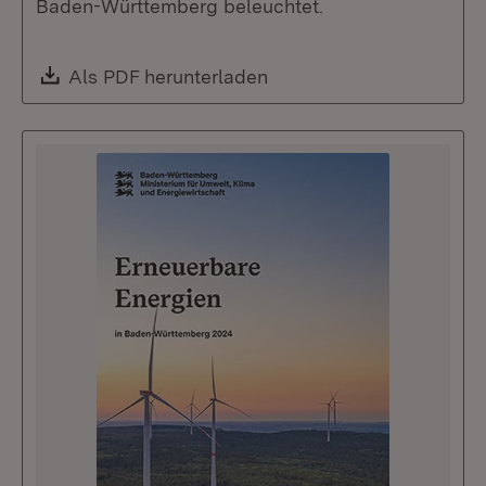
Baden-Württemberg beleuchtet.
Download:
Als PDF herunterladen
(Öffnet in neuem Fenste