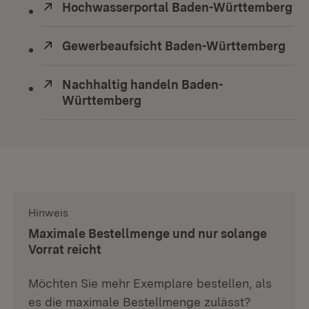
Extern:
Hochwasserportal Baden-Württemberg
(Ö
Extern:
Gewerbeaufsicht Baden-Württemberg
(Öf
Extern:
Nachhaltig handeln Baden-
Württemberg
(Öffnet in neuem Fenster)
Hinweis
:
Maximale Bestellmenge und nur solange
Vorrat reicht
Möchten Sie mehr Exemplare bestellen, als
es die maximale Bestellmenge zulässt?