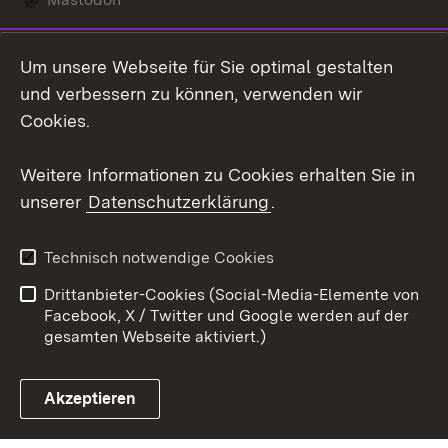
Social Wall
Um unsere Webseite für Sie optimal gestalten
X / Twitter
und verbessern zu können, verwenden wir
Cookies.
Youtube
Weitere Informationen zu Cookies erhalten Sie in
Zum 
unserer
Datenschutzerklärung
.
Kontakt
Datenschutz
Erklärung zur
Benutzungshinweise
Technisch notwendige Cookies
Barrierefreiheit
Drittanbieter-Cookies (Social-Media-Elemente von
Impressum
Cookies
Facebook, X / Twitter und Google werden auf der
gesamten Webseite aktiviert.)
Akzeptieren
Link zum Landesportal