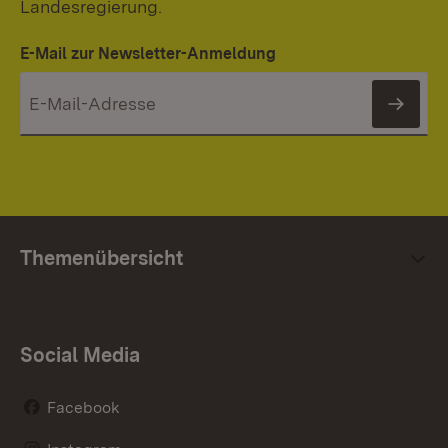
Landesregierung.
E-Mail zur Newsletter-Anmeldung
News
Themenübersicht
Social Media
Facebook