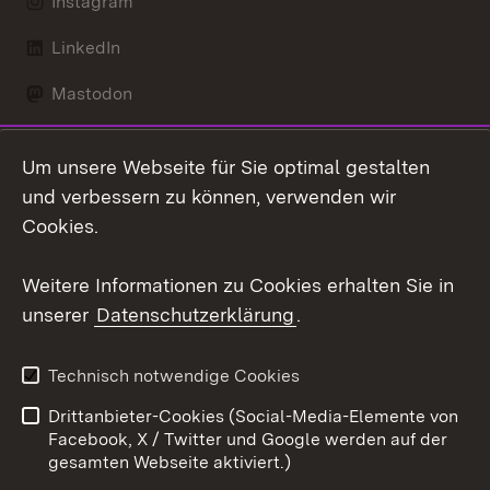
Instagram
LinkedIn
Mastodon
Social Wall
Um unsere Webseite für Sie optimal gestalten
X / Twitter
und verbessern zu können, verwenden wir
Cookies.
Youtube
Weitere Informationen zu Cookies erhalten Sie in
Zum 
unserer
Datenschutzerklärung
.
Kontakt
Datenschutz
Erklärung zur
Benutzungshinweise
Technisch notwendige Cookies
Barrierefreiheit
Drittanbieter-Cookies (Social-Media-Elemente von
Impressum
Cookies
Facebook, X / Twitter und Google werden auf der
gesamten Webseite aktiviert.)