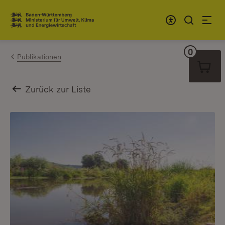
Zum Inhalt springen
Link zur Startseite
0
Warenko
Publikationen
Zurück zur Liste