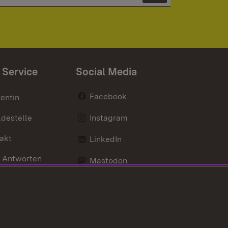
 Service
Social Media
Facebook
entin
destelle
Instagram
akt
LinkedIn
 Antworten
Mastodon
Social Wall
d Anfahrt
X / Twitter
Youtube