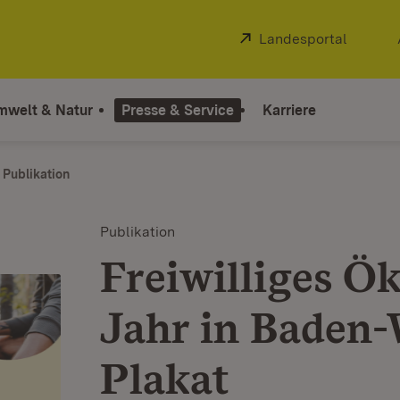
Extern:
Landesportal
(Öffnet
mwelt & Natur
Presse & Service
Karriere
Publikation
Publikation
Freiwilliges Ö
Jahr in Baden
Plakat