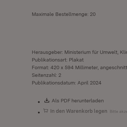
Maximale Bestellmenge: 20
Herausgeber: Ministerium für Umwelt, Kl
Publikationsart: Plakat
Format: 420 x 594 Millimeter, angeschnit
Seitenzahl: 2
Publikationsdatum: April 2024
Download:
Als PDF herunterladen
(Öffnet i
In den Warenkorb legen
Bitte akz