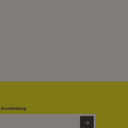
er-Anmeldung
Newsletter 