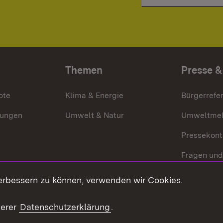
Themen
Presse &
ote
Klima & Energie
Bürgerrefer
ungen
Umwelt & Natur
Umweltmel
Pressekont
Fragen und
Mediathek
erbessern zu können, verwenden wir Cookies.
Kontakt un
serer
Datenschutzerklärung
.