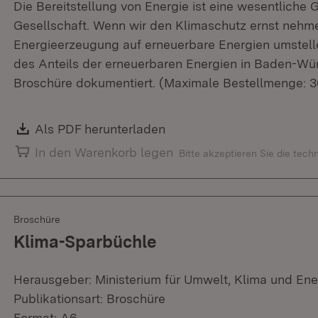
Die Bereitstellung von Energie ist eine wesentliche 
Gesellschaft. Wenn wir den Klimaschutz ernst nehm
Energieerzeugung auf erneuerbare Energien umstell
des Anteils der erneuerbaren Energien in Baden-Wür
Broschüre dokumentiert. (Maximale Bestellmenge: 3
Download:
Als PDF herunterladen
(Öffnet in neuem Fenster)
In den Warenkorb legen
Bitte akzeptieren Sie die tec
Broschüre
Klima-Sparbüchle
Herausgeber: Ministerium für Umwelt, Klima und Ene
Publikationsart: Broschüre
Format: A6