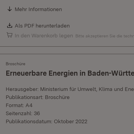
Mehr Informationen
Download:
Als PDF herunterladen
(Öffnet in neuem Fenster)
In den Warenkorb legen
Bitte akzeptieren Sie die tec
Broschüre
Erneuerbare Energien in Baden-Württ
Herausgeber: Ministerium für Umwelt, Klima und Ene
Publikationsart: Broschüre
Format: A4
Seitenzahl: 36
Publikationsdatum: Oktober 2022