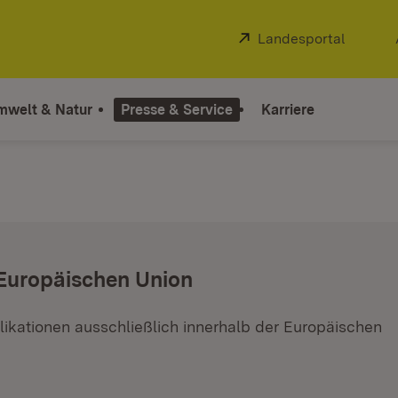
Extern:
Landesportal
(Öffnet
mwelt & Natur
Presse & Service
Karriere
 Europäischen Union
ikationen ausschließlich innerhalb der Europäischen