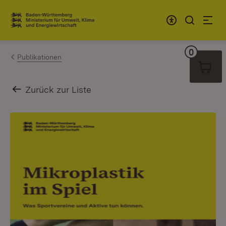
Zum Inhalt springen
Link zur Startseite
0
Warenko
Publikationen
Zurück zur Liste