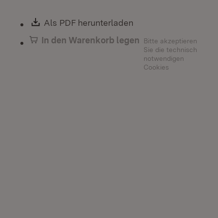
Download:
Als PDF herunterladen
(Öffnet in neuem Fen
In den Warenkorb legen
Bitte akzeptieren
Sie die technisch
notwendigen
Cookies