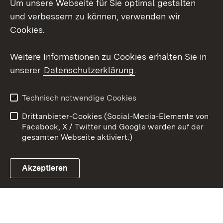
Um unsere Webseite für Sie optimal gestalten
X / Twitter
und verbessern zu können, verwenden wir
Cookies.
Youtube
Weitere Informationen zu Cookies erhalten Sie in
Zum 
unserer
Datenschutzerklärung
.
Kontakt
Datenschutz
Erklärung zur
Benutzungshinweise
Technisch notwendige Cookies
Barrierefreiheit
Drittanbieter-Cookies (Social-Media-Elemente von
Impressum
Cookies
Facebook, X / Twitter und Google werden auf der
gesamten Webseite aktiviert.)
Akzeptieren
Link zum Landesportal