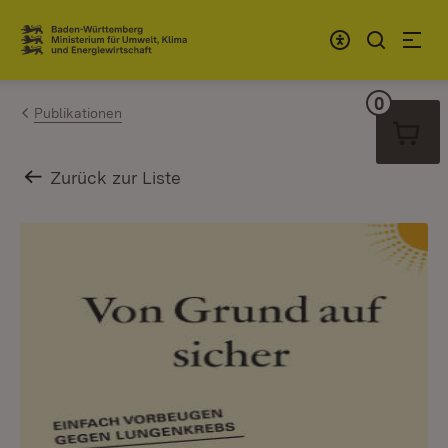
Zum Inhalt springen
Link zur Startseite
0
Warenko
Publikationen
Zurück zur Liste