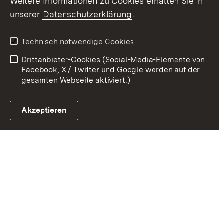
Weitere Informationen zu Cookies erhalten Sie in
Zum 
unserer
Datenschutzerklärung
.
Kontakt
Datenschutz
Erklärung zur
Benutzungshinweise
Technisch notwendige Cookies
Barrierefreiheit
Drittanbieter-Cookies (Social-Media-Elemente von
Impressum
Cookies
Facebook, X / Twitter und Google werden auf der
gesamten Webseite aktiviert.)
Akzeptieren
Link zum Landesportal