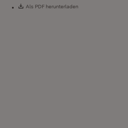
Download:
Als PDF herunterladen
(Öffnet in neuem Fen