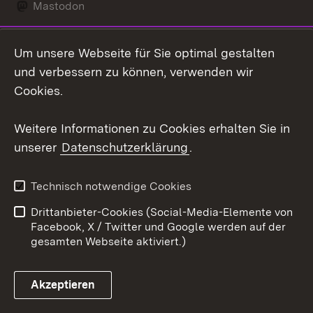
Mastodon
Social Wall
Um unsere Webseite für Sie optimal gestalten
X / Twitter
und verbessern zu können, verwenden wir
Cookies.
Youtube
Weitere Informationen zu Cookies erhalten Sie in
Zum 
unserer
Datenschutzerklärung
.
Kontakt
Datenschutz
Erklärung zur
Benutzungshinweise
Technisch notwendige Cookies
Barrierefreiheit
Drittanbieter-Cookies (Social-Media-Elemente von
Impressum
Cookies
Facebook, X / Twitter und Google werden auf der
gesamten Webseite aktiviert.)
Akzeptieren
Link zum Landesportal