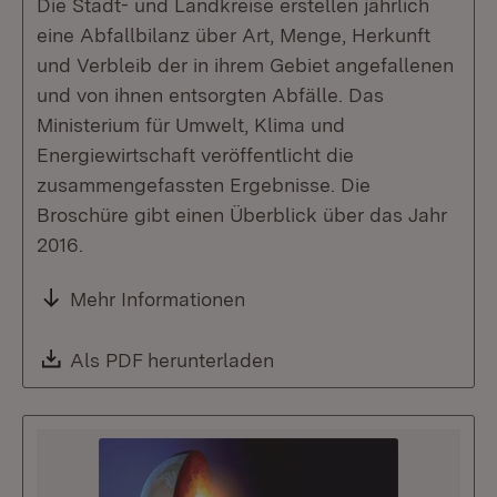
Die Stadt- und Landkreise erstellen jährlich
eine Abfallbilanz über Art, Menge, Herkunft
und Verbleib der in ihrem Gebiet angefallenen
und von ihnen entsorgten Abfälle. Das
Ministerium für Umwelt, Klima und
Energiewirtschaft veröffentlicht die
zusammengefassten Ergebnisse. Die
Broschüre gibt einen Überblick über das Jahr
2016.
Mehr Informationen
Download:
Als PDF herunterladen
(Öffnet in neuem Fenste