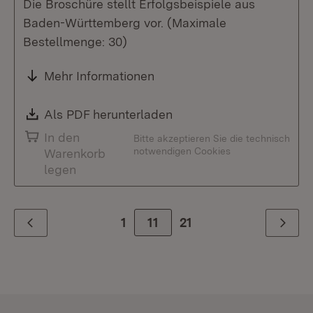
Die Broschüre stellt Erfolgsbeispiele aus
Baden-Württemberg vor. (Maximale
Bestellmenge: 30)
Mehr Informationen
Download:
Als PDF herunterladen
(Öffnet in neuem Fenste
In den
Bitte akzeptieren Sie die technisch
notwendigen Cookies
Warenkorb
legen
1
Zur Seite
11
21
Zurück
Weiter