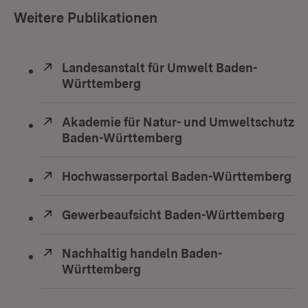
Weitere Publikationen
Extern:
Landesanstalt für Umwelt Baden-
Württemberg
(Öffnet in neuem Fenster)
Extern:
Akademie für Natur- und Umweltschutz
Baden-Württemberg
(Öffnet in neuem Fens
Extern:
Hochwasserportal Baden-Württemberg
(Ö
Extern:
Gewerbeaufsicht Baden-Württemberg
(Öf
Extern:
Nachhaltig handeln Baden-
Württemberg
(Öffnet in neuem Fenster)