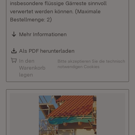
insbesondere flüssige Gärreste sinnvoll
verwertet werden können. (Maximale
Bestellmenge: 2)
Mehr Informationen
Download:
Als PDF herunterladen
(Öffnet in neuem Fenste
In den
Bitte akzeptieren Sie die technisch
notwendigen Cookies
Warenkorb
legen