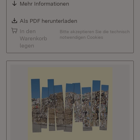
Mehr Informationen
Download:
Als PDF herunterladen
(Öffnet in neuem Fenste
In den
Bitte akzeptieren Sie die technisch
notwendigen Cookies
Warenkorb
legen