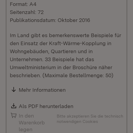
Format: A4
Seitenzahl: 72
Publikationsdatum: Oktober 2016
Im Land gibt es bemerkenswerte Beispiele für
den Einsatz der Kraft-Wärme-Kopplung in
Wohngebäuden, Quartieren und in
Unternehmen. 33 Beispiele hat das
Umweltministerium in der Broschüre näher
beschrieben. (Maximale Bestellmenge: 50)
Mehr Informationen
Download:
Als PDF herunterladen
(Öffnet in neuem Fenste
In den
Bitte akzeptieren Sie die technisch
notwendigen Cookies
Warenkorb
legen