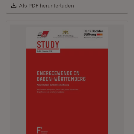
Download:
Als PDF herunterladen
(Öffnet in neuem Fenste