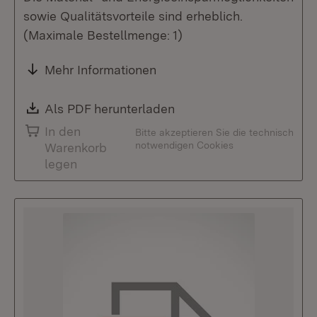
sowie Qualitätsvorteile sind erheblich.
(Maximale Bestellmenge: 1)
Mehr Informationen
Download:
Als PDF herunterladen
(Öffnet in neuem Fenste
In den
Bitte akzeptieren Sie die technisch
notwendigen Cookies
Warenkorb
legen