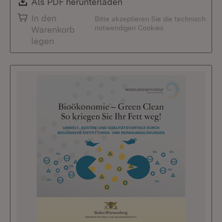
Download:
Als PDF herunterladen
(Öffnet in neuem Fenste
In den
Bitte akzeptieren Sie die technisch
notwendigen Cookies
Warenkorb
legen