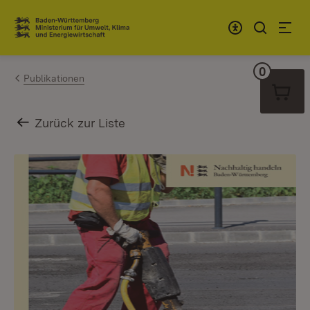
Zum Inhalt springen
Link zur Startseite
0
Warenko
Publikationen
Zurück zur Liste