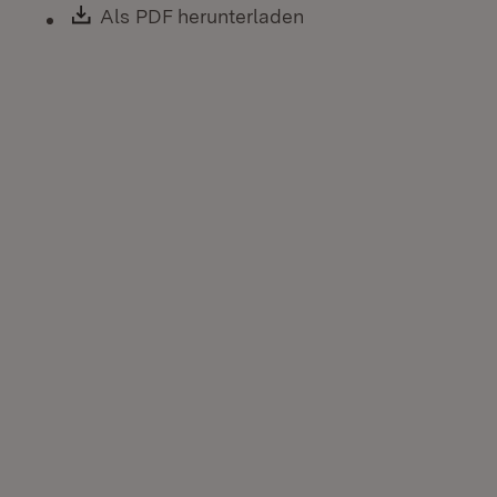
Download:
Als PDF herunterladen
(Öffnet in neuem Fen