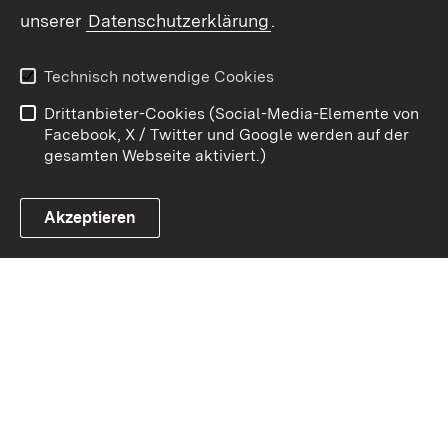
Zum 
unserer
Datenschutzerklärung
.
Kontakt
Datenschutz
Erklärung zur
Benutzungshinweise
Technisch notwendige Cookies
Barrierefreiheit
Drittanbieter-Cookies (Social-Media-Elemente von
Impressum
Cookies
Facebook, X / Twitter und Google werden auf der
gesamten Webseite aktiviert.)
Akzeptieren
Link zum Landesportal